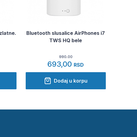
zlatne.
Bluetooth slusalice AirPhones i7
TWS HQ bele
990.00
693,00
RSD
Dodaj u korpu