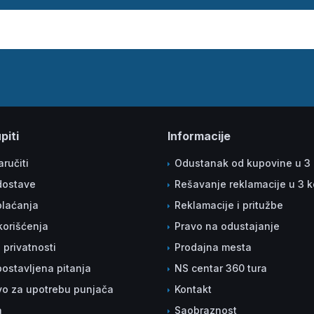
piti
Informacije
ručiti
Odustanak od kupovine u 3
dostave
Rešavanje reklamacije u 3 
plaćanja
Reklamacije i pritužbe
korišćenja
Pravo na odustajanje
a privatnosti
Prodajna mesta
ostavljena pitanja
NS centar 360 tura
vo za upotrebu punjača
Kontakt
a
Saobraznost