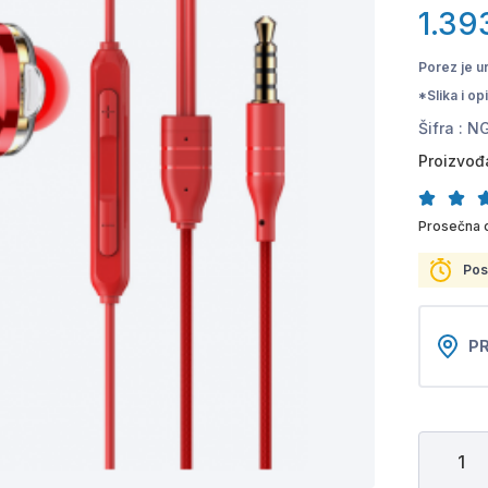
1.39
Porez je u
*Slika i o
Šifra :
NG
Proizvođ
Prosečna 
Pos
PR