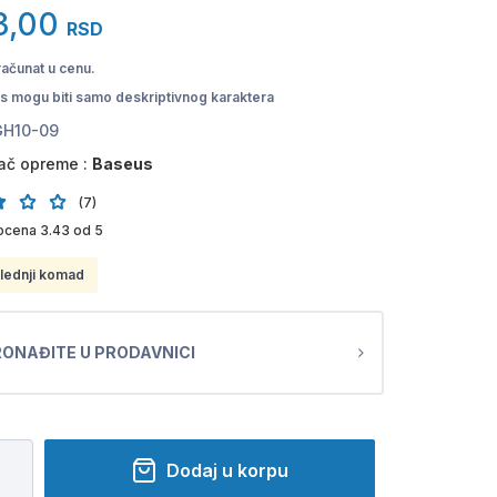
3,00
RSD
računat u cenu.
pis mogu biti samo deskriptivnog karaktera
H10-09
ač opreme :
Baseus
(7)
ocena 3.43 od 5
lednji komad
ONAĐITE U PRODAVNICI
Dodaj u korpu