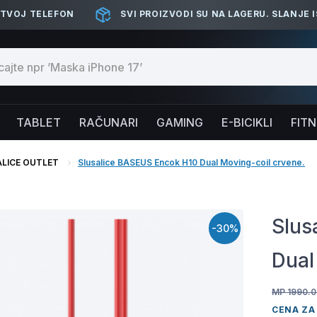
 TVOJ TELEFON
SVI PROIZVODI SU NA LAGERU. SLANJE 
TABLET
RAČUNARI
GAMING
E-BICIKLI
FIT
LICE OUTLET
Slusalice BASEUS Encok H10 Dual Moving-coil crvene.
Slus
-30%
Dual
MP 1990.0
CENA ZA