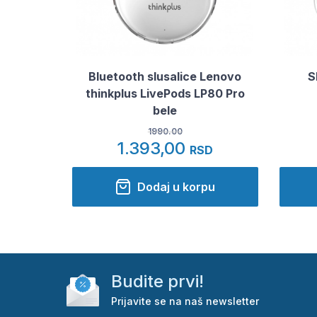
Bluetooth slusalice Lenovo
S
thinkplus LivePods LP80 Pro
bele
1990.00
1.393,00
RSD
Dodaj u korpu
Budite prvi!
Prijavite se na naš newsletter