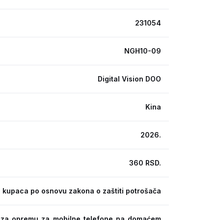
231054
NGH10-09
Digital Vision DOO
Kina
2026.
360 RSD.
 kupaca po osnovu zakona o zaštiti potrošača
ra za opremu za mobilne telefone na domaćem