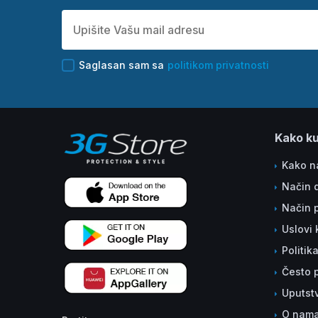
Saglasan sam sa
politikom privatnosti
Kako ku
Kako na
Način 
Način 
Uslovi 
Politik
Često p
Uputst
O nam