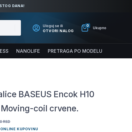
ISTOG DANA!
0
Uloguj se ili
Ukupno
OTVORI NALOG
NESS
NANOLIFE
PRETRAGA PO MODELU
alice BASEUS Encok H10
 Moving-coil crvene.
0
RSD
 ONLINE KUPOVINU