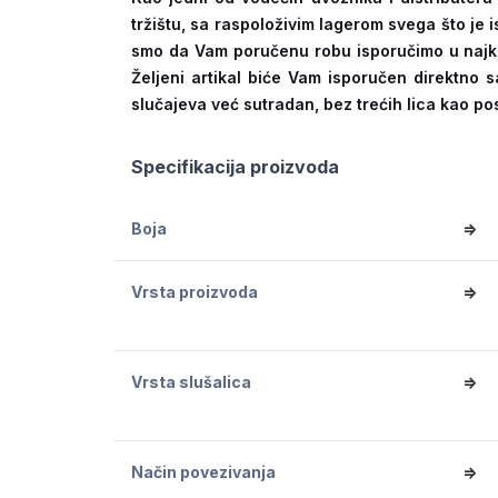
tržištu, sa raspoloživim lagerom svega što je
smo da Vam poručenu robu isporučimo u naj
Željeni artikal biće Vam isporučen direktno s
slučajeva već sutradan, bez trećih lica kao po
Specifikacija proizvoda
Boja
=>
Vrsta proizvoda
=>
Vrsta slušalica
=>
Način povezivanja
=>