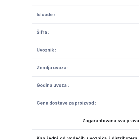
Id code :
Šifra :
Uvoznik :
Zemlja uvoza :
Godina uvoza :
Cena dostave za proizvod :
Zagarantovana sva prava
Kao jedni od vodećih uvoznika i distribute