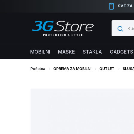
SVE ZA
MOBILNI
MASKE
STAKLA
GADGETS
Početna
OPREMA ZA MOBILNI
OUTLET
SLUSA