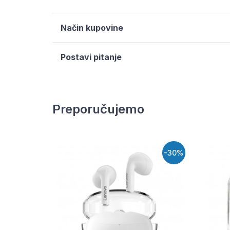
Način kupovine
Postavi pitanje
Preporučujemo
-30%