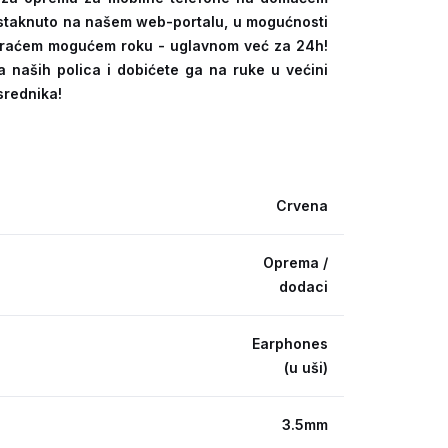
 istaknuto na našem web-portalu, u mogućnosti
kraćem mogućem roku - uglavnom već za 24h!
a naših polica i dobićete ga na ruke u većini
srednika!
Crvena
Oprema /
dodaci
Earphones
(u uši)
3.5mm