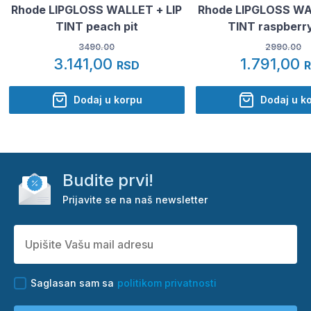
Rhode LIPGLOSS WALLET + LIP
Rhode LIPGLOSS WA
TINT peach pit
TINT raspberry
3490.00
2990.00
3.141,00
1.791,00
RSD
Dodaj u korpu
Dodaj u k
Budite prvi!
Prijavite se na naš newsletter
Saglasan sam sa
politikom privatnosti