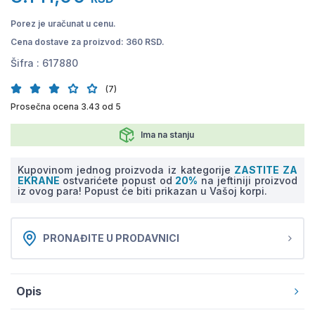
Porez je uračunat u cenu.
Cena dostave za proizvod: 360 RSD.
Šifra :
617880
(7)
Prosečna ocena 3.43 od 5
Ima na stanju
Kupovinom jednog proizvoda iz kategorije
ZASTITE ZA
EKRANE
ostvarićete popust od
20%
na jeftiniji proizvod
iz ovog para! Popust će biti prikazan u Vašoj korpi.
PRONAĐITE U PRODAVNICI
Opis