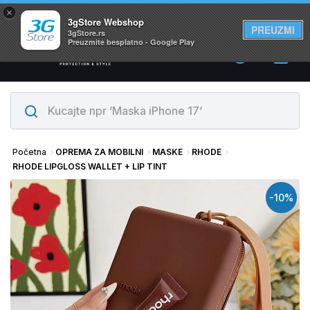
×
Svi proizvodi su na lageru. Slanje istog dana!
3gStore Webshop
PREUZMI
3gStore.rs
Preuzmite besplatno - Google Play
0
Početna
OPREMA ZA MOBILNI
MASKE
RHODE
RHODE LIPGLOSS WALLET + LIP TINT
-10%