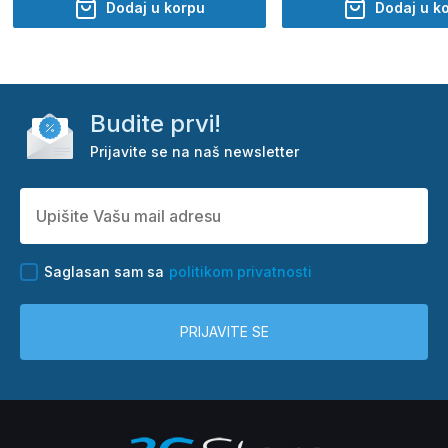
Dodaj u korpu
Dodaj u k
Budite prvi!
Prijavite se na naš newsletter
Saglasan sam sa
politikom privatnosti
PRIJAVITE SE