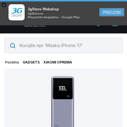
×
Svi proizvodi su na lageru. Slanje istog dana!
3gStore Webshop
PREUZMI
3gStore.rs
Preuzmite besplatno - Google Play
0
Početna
GADGETS
XIAOMI OPREMA