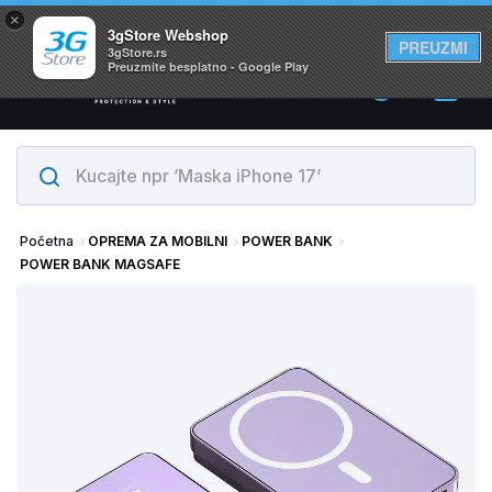
×
Svi proizvodi su na lageru. Slanje istog dana!
3gStore Webshop
PREUZMI
3gStore.rs
Preuzmite besplatno - Google Play
0
Početna
OPREMA ZA MOBILNI
POWER BANK
POWER BANK MAGSAFE