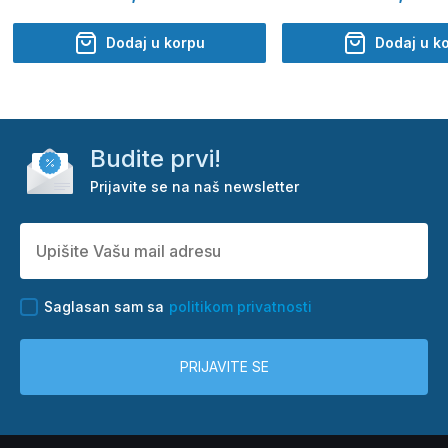
Dodaj u korpu
Dodaj u k
Budite prvi!
Prijavite se na naš newsletter
Saglasan sam sa
politikom privatnosti
PRIJAVITE SE