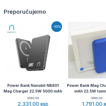
Preporučujemo
-10%
Power Bank Nanobit NB801
Power Bank Mag Ch
Mag Charger 22.5W 5000 mAh
mAh 22.5W tamn
2590.00
1990.00
2.331,00
1.791,00
RSD