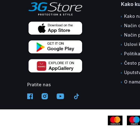
Kako ku
Kako na
Način 
Način 
Uslovi 
Politik
Često p
Uputst
O nam
Pratite nas