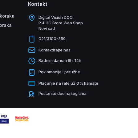
Kontakt
 koraka
Digital Vision DOO
P.J. 3G Store Web Shop
koraka
Novi sad
021/3100-359
Kontaktirajte nas
Radnim danom 8h-14h
Reklamacije i pritužbe
Plaćanje na rate uz 0% kamate
Postanite deo našeg tima