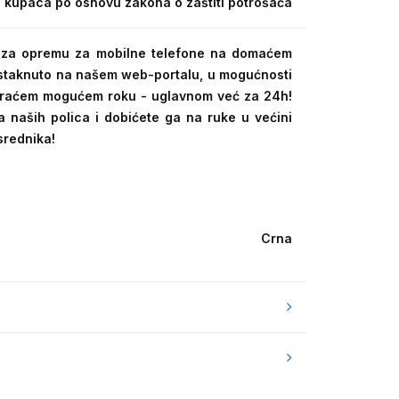
 kupaca po osnovu zakona o zaštiti potrošača
ra za opremu za mobilne telefone na domaćem
 istaknuto na našem web-portalu, u mogućnosti
kraćem mogućem roku - uglavnom već za 24h!
a naših polica i dobićete ga na ruke u većini
srednika!
Crna