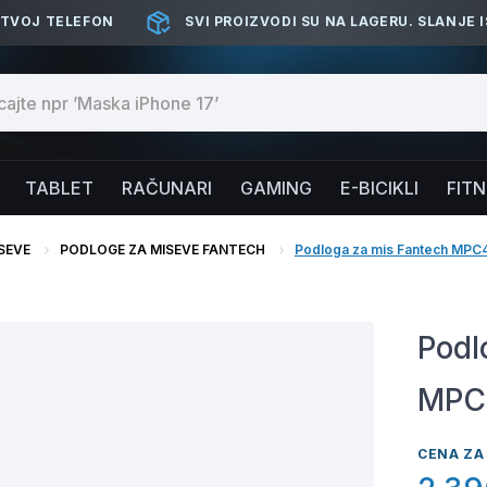
 TVOJ TELEFON
SVI PROIZVODI SU NA LAGERU. SLANJE 
TABLET
RAČUNARI
GAMING
E-BICIKLI
FIT
SEVE
PODLOGE ZA MISEVE FANTECH
Podloga za mis Fantech MPC
Podl
MPC4
CENA ZA