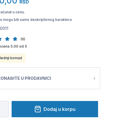
0,00
RSD
računat u cenu.
pis mogu biti samo deskriptivnog karaktera
0011
(6)
ocena 5.00 od 5
lednji komad
ONAĐITE U PRODAVNICI
Dodaj u korpu