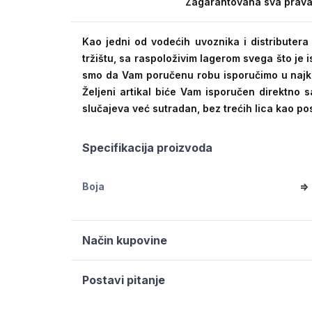
Zagarantovana sva prava
Kao jedni od vodećih uvoznika i distribute
tržištu, sa raspoloživim lagerom svega što je
smo da Vam poručenu robu isporučimo u naj
Željeni artikal biće Vam isporučen direktno s
slučajeva već sutradan, bez trećih lica kao po
Specifikacija proizvoda
Boja
=>
Način kupovine
Postavi pitanje