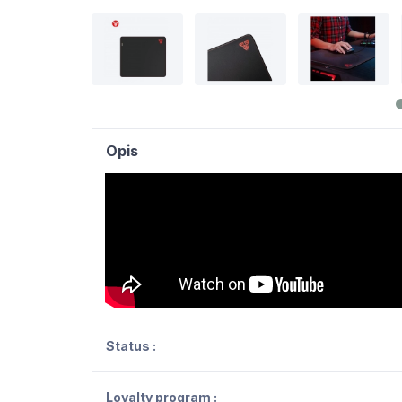
Opis
Status :
Loyalty program :