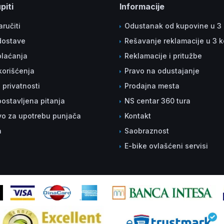
piti
Informacije
ručiti
Odustanak od kupovine u 3
dostave
Rešavanje reklamacije u 3 
plaćanja
Reklamacije i pritužbe
korišćenja
Pravo na odustajanje
a privatnosti
Prodajna mesta
ostavljena pitanja
NS centar 360 tura
vo za upotrebu punjača
Kontakt
a
Saobraznost
E-bike ovlašćeni servisi