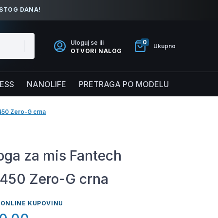
ISTOG DANA!
0
Uloguj se ili
Ukupno
OTVORI NALOG
NESS
NANOLIFE
PRETRAGA PO MODELU
450 Zero-G crna
oga za mis Fantech
50 Zero-G crna
 ONLINE KUPOVINU