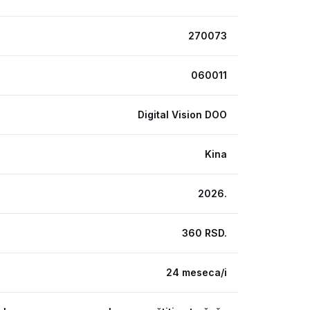
270073
060011
Digital Vision DOO
Kina
2026.
360 RSD.
24 meseca/i