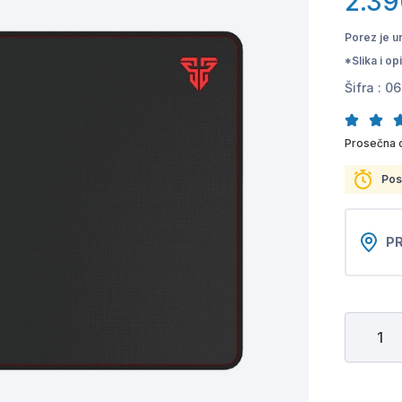
2.39
Porez je u
*Slika i o
Šifra :
06
Prosečna 
Pos
PR