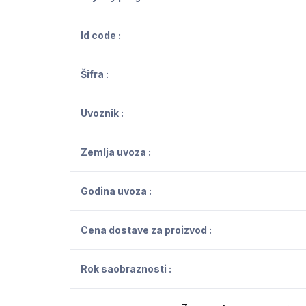
Id code :
Šifra :
Uvoznik :
Zemlja uvoza :
Godina uvoza :
Cena dostave za proizvod :
Rok saobraznosti :