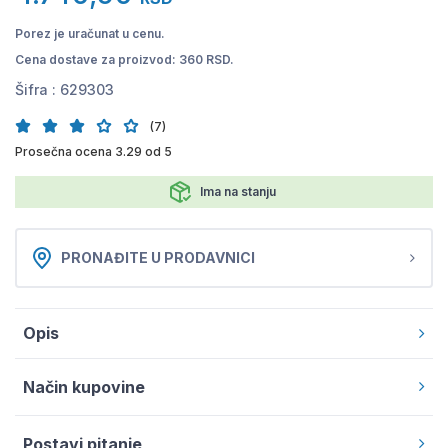
Porez je uračunat u cenu.
Cena dostave za proizvod: 360 RSD.
Šifra :
629303
(7)
Prosečna ocena 3.29 od 5
Ima na stanju
PRONAĐITE U PRODAVNICI
Opis
Način kupovine
Postavi pitanje