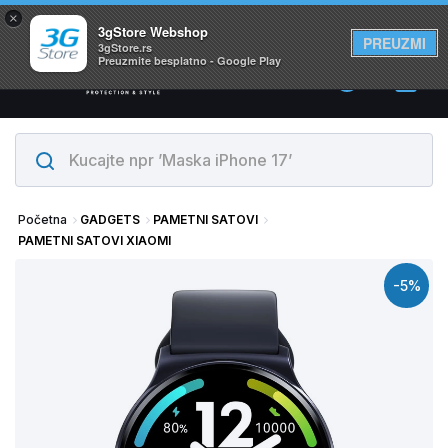
×
Svi proizvodi su na lageru. Slanje istog dana!
3gStore Webshop
PREUZMI
3gStore.rs
Preuzmite besplatno - Google Play
0
Početna
GADGETS
PAMETNI SATOVI
PAMETNI SATOVI XIAOMI
-5%