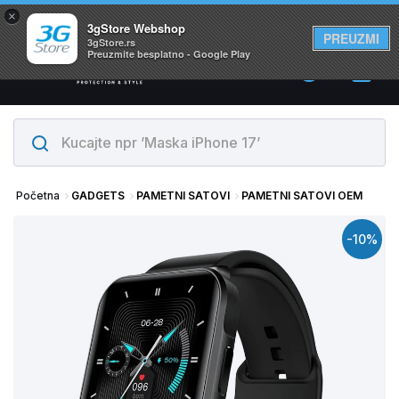
×
Svi proizvodi su na lageru. Slanje istog dana!
3gStore Webshop
PREUZMI
3gStore.rs
Preuzmite besplatno - Google Play
0
Početna
GADGETS
PAMETNI SATOVI
PAMETNI SATOVI OEM
-10%