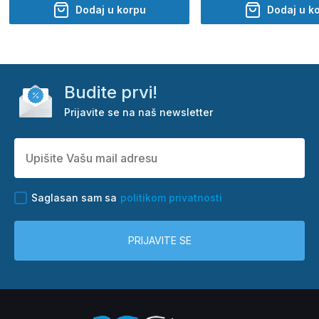
Dodaj u korpu
Dodaj u k
Budite prvi!
Prijavite se na naš newsletter
Saglasan sam sa
politikom privatnosti
PRIJAVITE SE