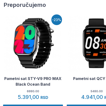
Preporučujemo
-23%
Pametni sat STY-V9 PRO MAX
Pametni sat QCY 
Black Ocean Band
6990.00
5490.00
5.391,00
4.941,00
RSD