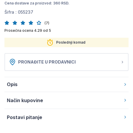
Cena dostave za proizvod: 360 RSD.
Šifra :
055237
(7)
Prosečna ocena 4.29 od 5
Poslednji komad
PRONAĐITE U PRODAVNICI
Opis
Način kupovine
Postavi pitanje