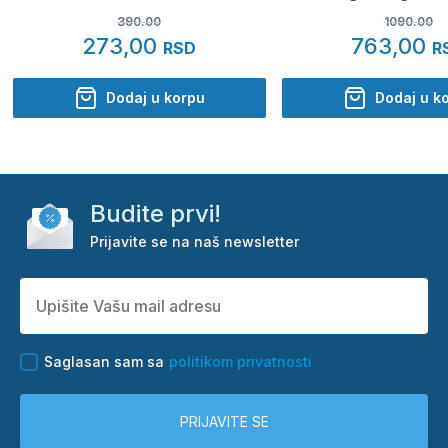
390.00
1090.00
273,00
763,00
RSD
R
Dodaj u korpu
Dodaj u k
Budite prvi!
Prijavite se na naš newsletter
Saglasan sam sa
politikom privatnosti
PRIJAVITE SE