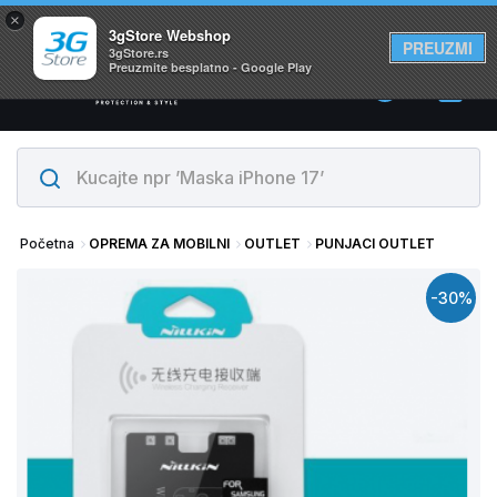
×
Svi proizvodi su na lageru. Slanje istog dana!
3gStore Webshop
PREUZMI
3gStore.rs
Preuzmite besplatno - Google Play
0
Početna
OPREMA ZA MOBILNI
OUTLET
PUNJACI OUTLET
-30%