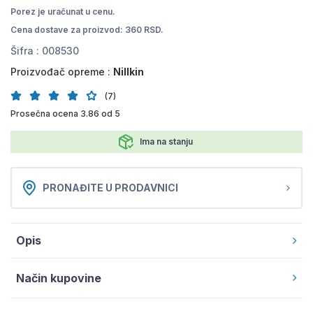
Porez je uračunat u cenu.
Cena dostave za proizvod: 360 RSD.
Šifra :
008530
Proizvođač opreme :
Nillkin
(7)
Prosečna ocena 3.86 od 5
Ima na stanju
PRONAĐITE U PRODAVNICI
Opis
Način kupovine