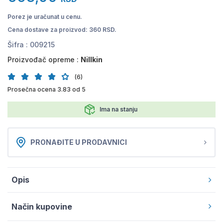
Porez je uračunat u cenu.
Cena dostave za proizvod: 360 RSD.
Šifra :
009215
Proizvođač opreme :
Nillkin
(6)
Prosečna ocena 3.83 od 5
Ima na stanju
PRONAĐITE U PRODAVNICI
Opis
Način kupovine