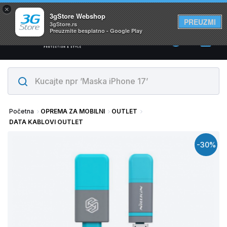
×
Svi proizvodi su na lageru. Slanje istog dana!
3gStore Webshop
PREUZMI
3gStore.rs
Preuzmite besplatno - Google Play
0
Početna
OPREMA ZA MOBILNI
OUTLET
DATA KABLOVI OUTLET
-30%