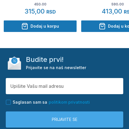
450.00
590.00
315,00
413,00
RSD
R
Dodaj u korpu
Dodaj u k
Budite prvi!
Prijavite se na naš newsletter
Saglasan sam sa
politikom privatnosti
PRIJAVITE SE