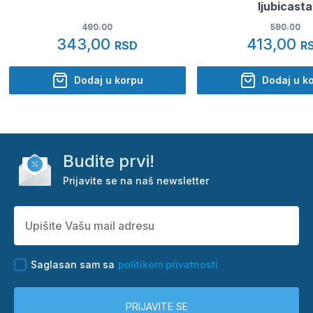
ljubicasta
490.00
590.00
343,00
413,00
RSD
R
Dodaj u korpu
Dodaj u k
Budite prvi!
Prijavite se na naš newsletter
Saglasan sam sa
politikom privatnosti
PRIJAVITE SE