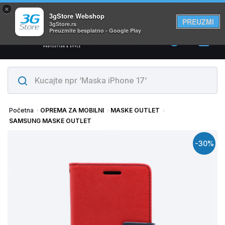
×
Svi proizvodi su na lageru. Slanje istog dana!
3gStore Webshop
PREUZMI
3gStore.rs
Preuzmite besplatno - Google Play
0
Početna
OPREMA ZA MOBILNI
MASKE OUTLET
SAMSUNG MASKE OUTLET
-30%