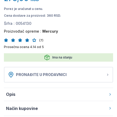
Porez je uračunat u cenu.
Cena dostave za proizvod: 360 RSD.
Šifra :
0054130
Proizvođač opreme :
Mercury
(7)
Prosečna ocena 4.14 od 5
Ima na stanju
PRONAĐITE U PRODAVNICI
Opis
Način kupovine