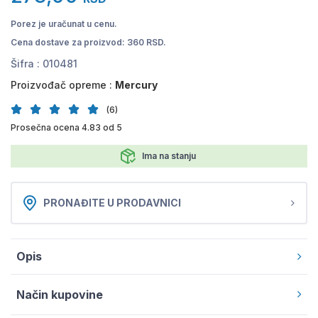
Porez je uračunat u cenu.
Cena dostave za proizvod: 360 RSD.
Šifra :
010481
Proizvođač opreme :
Mercury
(6)
Prosečna ocena 4.83 od 5
Ima na stanju
PRONAĐITE U PRODAVNICI
Opis
Način kupovine