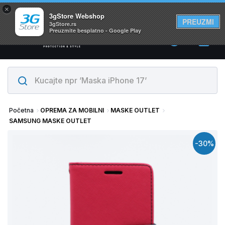
×
Svi proizvodi su na lageru. Slanje istog dana!
3gStore Webshop
PREUZMI
3gStore.rs
Preuzmite besplatno - Google Play
0
Početna
OPREMA ZA MOBILNI
MASKE OUTLET
SAMSUNG MASKE OUTLET
-30%