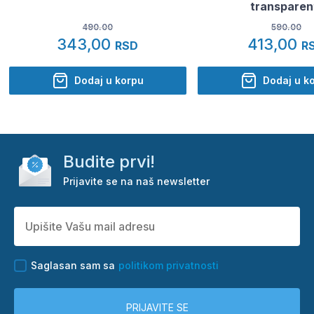
transparen
490.00
590.00
343,00
413,00
RSD
R
Dodaj u korpu
Dodaj u k
Budite prvi!
Prijavite se na naš newsletter
Saglasan sam sa
politikom privatnosti
PRIJAVITE SE