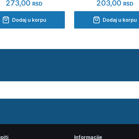
273,00
203,00
RSD
RSD
Dodaj u korpu
Dodaj u korpu
piti
Informacije