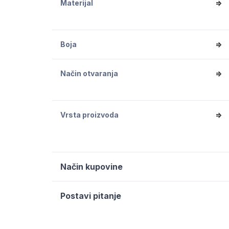
Materijal
=>
Boja
=>
Način otvaranja
=>
Vrsta proizvoda
=>
Način kupovine
Postavi pitanje