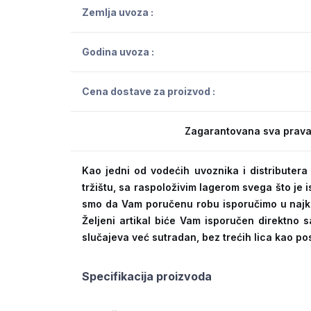
Zemlja uvoza :
Godina uvoza :
Cena dostave za proizvod :
Zagarantovana sva prava
Kao jedni od vodećih uvoznika i distribute
tržištu, sa raspoloživim lagerom svega što je
smo da Vam poručenu robu isporučimo u naj
Željeni artikal biće Vam isporučen direktno s
slučajeva već sutradan, bez trećih lica kao po
Specifikacija proizvoda