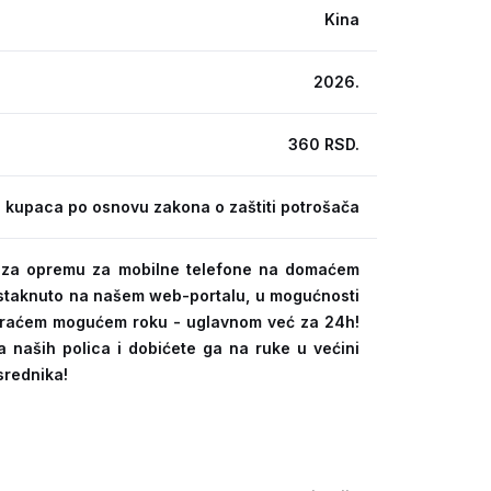
Kina
2026.
360 RSD.
 kupaca po osnovu zakona o zaštiti potrošača
ra za opremu za mobilne telefone na domaćem
 istaknuto na našem web-portalu, u mogućnosti
kraćem mogućem roku - uglavnom već za 24h!
a naših polica i dobićete ga na ruke u većini
srednika!