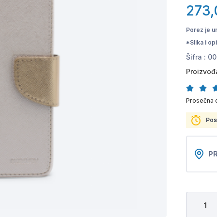
273,
Porez je u
*Slika i o
Šifra :
00
Proizvođ
Prosečna o
Pos
PR