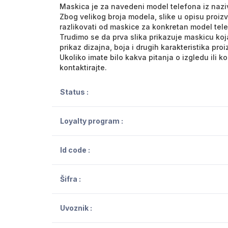
Maskica je za navedeni model telefona iz nazi
Zbog velikog broja modela, slike u opisu proiz
razlikovati od maskice za konkretan model tel
Trudimo se da prva slika prikazuje maskicu koja
prikaz dizajna, boja i drugih karakteristika pro
Ukoliko imate bilo kakva pitanja o izgledu ili 
kontaktirajte.
Status :
Loyalty program :
Id code :
Šifra :
Uvoznik :