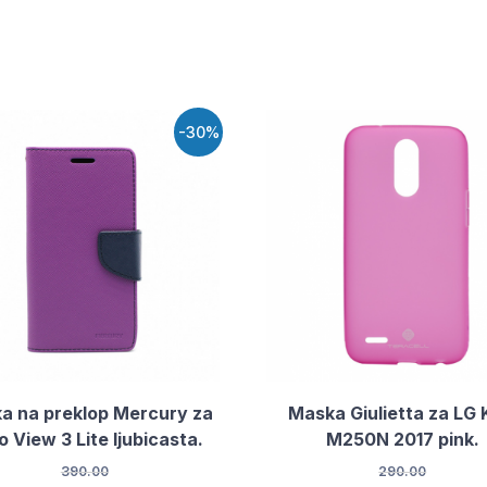
-30%
a na preklop Mercury za
Maska Giulietta za LG 
 View 3 Lite ljubicasta.
M250N 2017 pink.
390.00
290.00