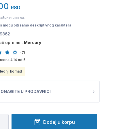
00
RSD
računat u cenu.
pis mogu biti samo deskriptivnog karaktera
9862
ač opreme :
Mercury
(7)
cena 4.14 od 5
lednji komad
ONAĐITE U PRODAVNICI
Dodaj u korpu