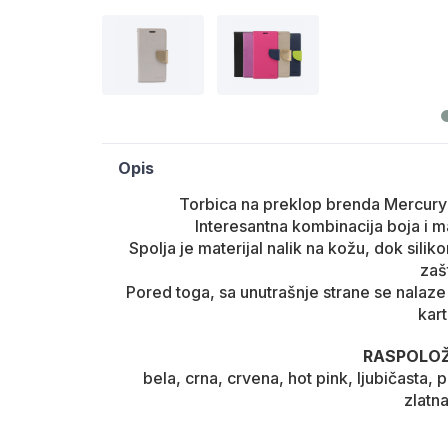
Opis
Torbica na preklop brenda Mercury 
Interesantna kombinacija boja i ma
Spolja je materijal nalik na kožu, dok silik
zašt
Pored toga, sa unutrašnje strane se nalaze
kart
RASPOLOŽ
bela, crna, crvena, hot pink, ljubičasta, 
zlatna