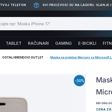
 TVOJ TELEFON
SVI PROIZVODI SU NA LAGERU. SLANJE 
TABLET
RAČUNARI
GAMING
E-BICIKLI
FIT
OSTALI BRENDOVI OUTLET
Maska na preklop Mercury za Microsoft L
Mask
-30%
Micr
MP 390.0
CENA ZA