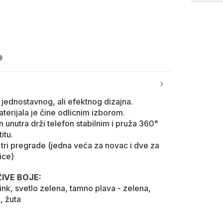
jednostavnog, ali efektnog dizajna.
terijala je čine odlicnim izborom.
on unutra drži telefon stabilnim i pruža 360°
itu.
 tri pregrade (jedna veća za novac i dve za
ice)
IVE BOJE:
pink, svetlo zelena, tamno plava - zelena,
, žuta