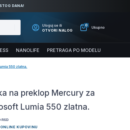
ISTOG DANA!
0
Uloguj se ili
Ukupno
OTVORI NALOG
NESS
NANOLIFE
PRETRAGA PO MODELU
umia 550 zlatna.
a na preklop Mercury za
osoft Lumia 550 zlatna.
0
RSD
 ONLINE KUPOVINU