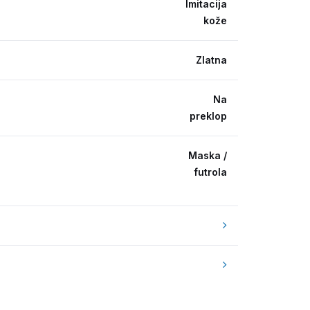
Imitacija
kože
Zlatna
Na
preklop
Maska /
futrola