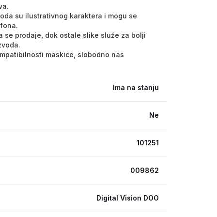
va.
voda su ilustrativnog karaktera i mogu se
efona.
 se prodaje, dok ostale slike služe za bolji
izvoda.
kompatibilnosti maskice, slobodno nas
Ima na stanju
Ne
101251
009862
Digital Vision DOO