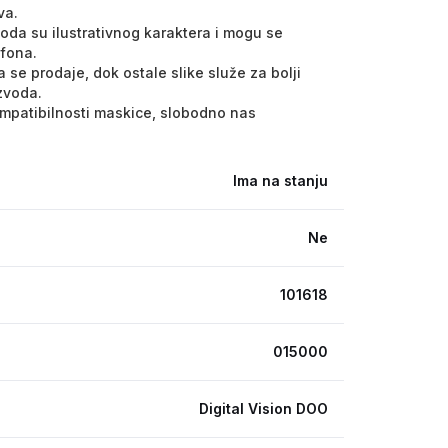
va.
voda su ilustrativnog karaktera i mogu se
efona.
 se prodaje, dok ostale slike služe za bolji
izvoda.
kompatibilnosti maskice, slobodno nas
Ima na stanju
Ne
101618
015000
Digital Vision DOO