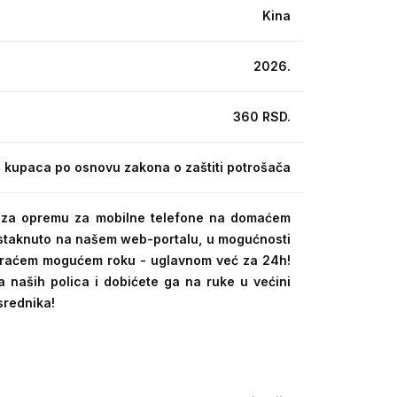
Kina
2026.
360 RSD.
 kupaca po osnovu zakona o zaštiti potrošača
ra za opremu za mobilne telefone na domaćem
 istaknuto na našem web-portalu, u mogućnosti
kraćem mogućem roku - uglavnom već za 24h!
a naših polica i dobićete ga na ruke u većini
srednika!