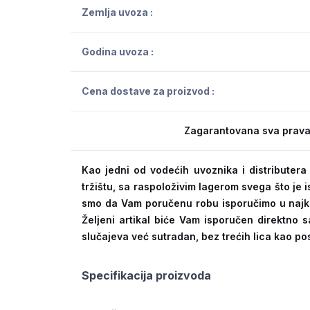
Zemlja uvoza :
Godina uvoza :
Cena dostave za proizvod :
Zagarantovana sva prava
Kao jedni od vodećih uvoznika i distribute
tržištu, sa raspoloživim lagerom svega što je
smo da Vam poručenu robu isporučimo u naj
Željeni artikal biće Vam isporučen direktno s
slučajeva već sutradan, bez trećih lica kao po
Specifikacija proizvoda