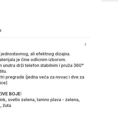
jednostavnog, ali efektnog dizajna.
terijala je čine odlicnim izborom.
on unutra drži telefon stabilnim i pruža 360°
itu.
 tri pregrade (jedna veća za novac i dve za
ice)
IVE BOJE:
pink, svetlo zelena, tamno plava - zelena,
, žuta