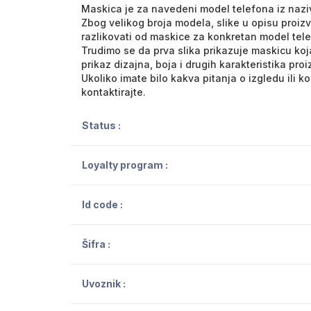
Maskica je za navedeni model telefona iz nazi
Zbog velikog broja modela, slike u opisu proiz
razlikovati od maskice za konkretan model tel
Trudimo se da prva slika prikazuje maskicu koja
prikaz dizajna, boja i drugih karakteristika pro
Ukoliko imate bilo kakva pitanja o izgledu ili 
kontaktirajte.
Status :
Loyalty program :
Id code :
Šifra :
Uvoznik :