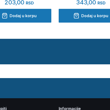
203,00
343,00
RSD
RSD
Dodaj u korpu
Dodaj u korpu
piti
Informacije