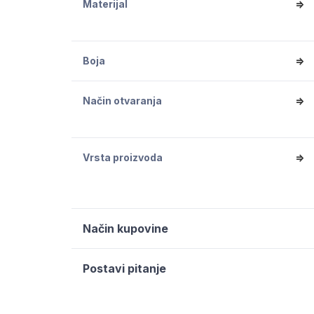
Materijal
=>
Boja
=>
Način otvaranja
=>
Vrsta proizvoda
=>
Način kupovine
Postavi pitanje