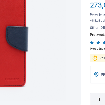
273,
Porez je u
*Slika i o
Šifra :
01
Proizvođ
Prosečna 
Pos
PR