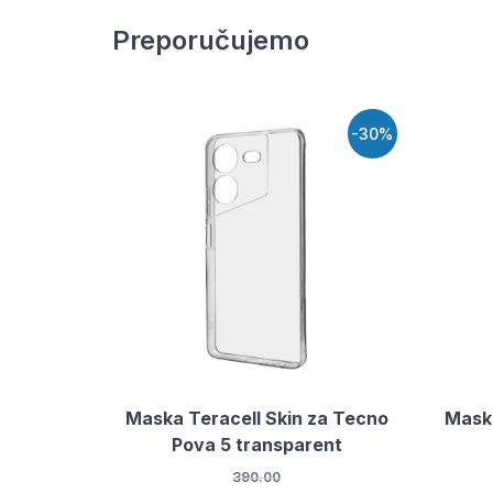
Preporučujemo
-30%
Maska Teracell Skin za Tecno
Maska
Pova 5 transparent
390.00