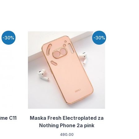
-30%
-30%
lme C11
Maska Fresh Electroplated za
Nothing Phone 2a pink
490.00