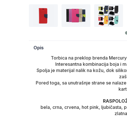
Opis
Torbica na preklop brenda Mercury 
Interesantna kombinacija boja i ma
Spolja je materijal nalik na kožu, dok silik
zašt
Pored toga, sa unutrašnje strane se nalaze
kart
RASPOLOŽ
bela, crna, crvena, hot pink, ljubičasta, 
zlatna