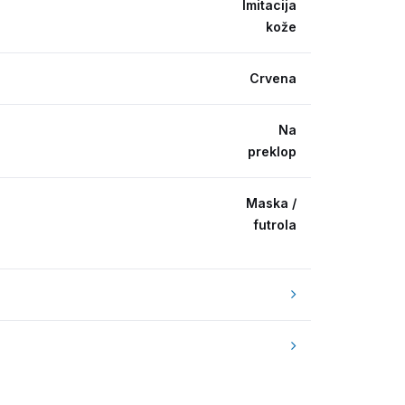
Imitacija
kože
Crvena
Na
preklop
Maska /
futrola