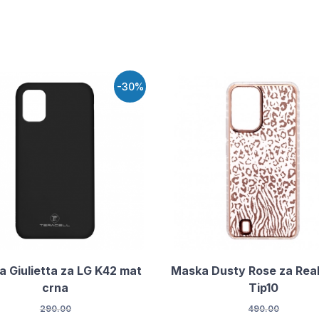
-30%
 Giulietta za LG K42 mat
Maska Dusty Rose za Rea
crna
Tip10
290.00
490.00