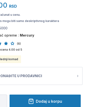
00
RSD
računat u cenu.
pis mogu biti samo deskriptivnog karaktera
5000
ač opreme :
Mercury
(6)
ocena 4.00 od 5
lednji komad
ONAĐITE U PRODAVNICI
Dodaj u korpu