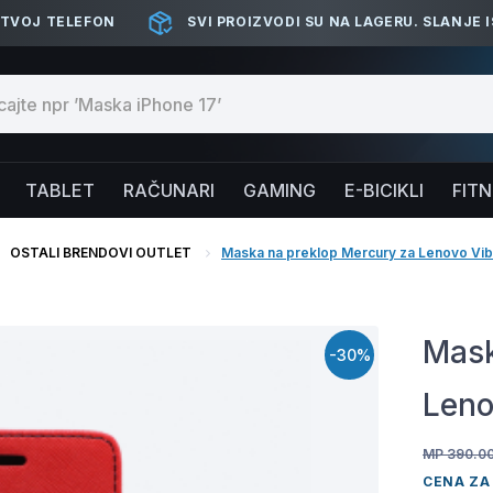
 TVOJ TELEFON
SVI PROIZVODI SU NA LAGERU. SLANJE 
TABLET
RAČUNARI
GAMING
E-BICIKLI
FIT
OSTALI BRENDOVI OUTLET
Maska na preklop Mercury za Lenovo Vib
Mask
-30%
Leno
MP 390.0
CENA ZA