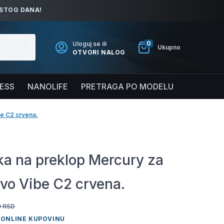
ISTOG DANA!
0
Uloguj se ili
Ukupno
OTVORI NALOG
NESS
NANOLIFE
PRETRAGA PO MODELU
e C2 crvena.
a na preklop Mercury za
vo Vibe C2 crvena.
0
RSD
 ONLINE KUPOVINU