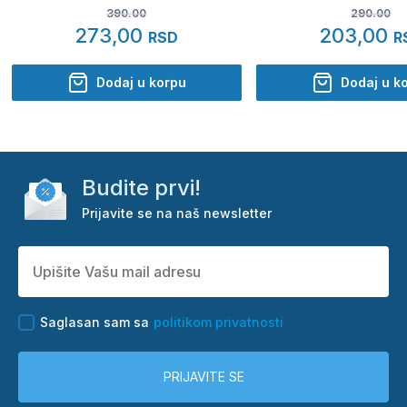
390.00
290.00
273,00
203,00
RSD
R
Dodaj u korpu
Dodaj u k
Budite prvi!
Prijavite se na naš newsletter
Saglasan sam sa
politikom privatnosti
PRIJAVITE SE