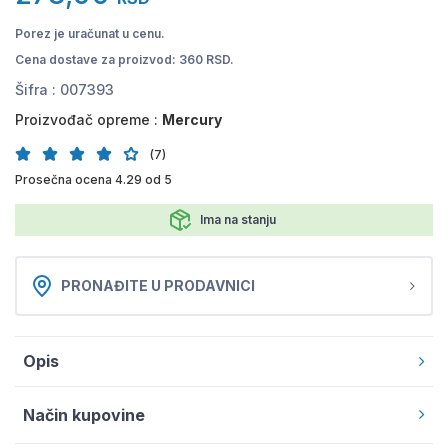
Porez je uračunat u cenu.
Cena dostave za proizvod: 360 RSD.
Šifra :
007393
Proizvođač opreme :
Mercury
(7)
Prosečna ocena 4.29 od 5
Ima na stanju
PRONAĐITE U PRODAVNICI
Opis
Način kupovine