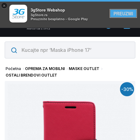
×
Svi proizvodi su na lageru. Slanje istog dana!
3gStore Webshop
PREUZMI
3gStore.rs
Preuzmite besplatno - Google Play
0
Početna
OPREMA ZA MOBILNI
MASKE OUTLET
OSTALI BRENDOVI OUTLET
-30%