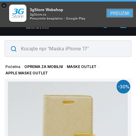
×
Svi proizvodi su na lageru. Slanje istog dana!
3gStore Webshop
PREUZMI
3gStore.rs
Preuzmite besplatno - Google Play
0
Početna
OPREMA ZA MOBILNI
MASKE OUTLET
APPLE MASKE OUTLET
-30%