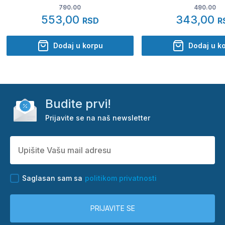
790.00
490.00
553,00
343,00
RSD
R
Dodaj u korpu
Dodaj u k
Budite prvi!
Prijavite se na naš newsletter
Saglasan sam sa
politikom privatnosti
PRIJAVITE SE