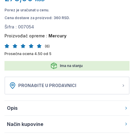
Porez je uračunat u cenu.
Cena dostave za proizvod: 360 RSD.
Šifra :
007054
Proizvođač opreme :
Mercury
(6)
Prosečna ocena 4.50 od 5
Ima na stanju
PRONAĐITE U PRODAVNICI
Opis
Način kupovine