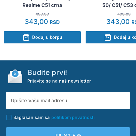
Realme C51 crna
50/ C51/ C53 
490.00
490.00
343,00
343,00
RSD
R
Dodaj u korpu
Dodaj u k
Budite prvi!
Prijavite se na naš newsletter
Saglasan sam sa
politikom privatnosti
PRIJAVITE SE