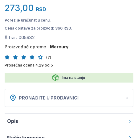
273,00
RSD
Porez je uračunat u cenu.
Cena dostave za proizvod: 360 RSD.
Šifra :
005932
Proizvođač opreme :
Mercury
(7)
Prosečna ocena 4.29 od 5
Ima na stanju
PRONAĐITE U PRODAVNICI
Opis
Način kupovine