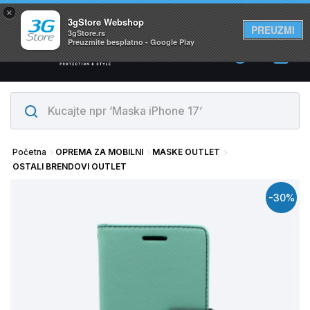
×
Svi proizvodi su na lageru. Slanje istog dana!
3gStore Webshop
PREUZMI
3gStore.rs
Preuzmite besplatno - Google Play
0
Početna
OPREMA ZA MOBILNI
MASKE OUTLET
OSTALI BRENDOVI OUTLET
-30%