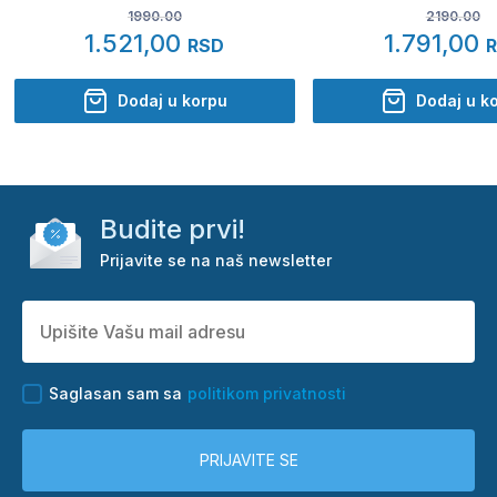
1990.00
2190.00
1.521,00
1.791,00
RSD
Dodaj u korpu
Dodaj u k
Budite prvi!
Prijavite se na naš newsletter
Saglasan sam sa
politikom privatnosti
PRIJAVITE SE