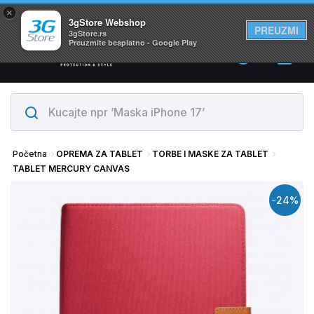
×
Svi proizvodi su na lageru. Slanje istog dana!
3gStore Webshop
PREUZMI
3gStore.rs
Preuzmite besplatno - Google Play
0
Početna
OPREMA ZA TABLET
TORBE I MASKE ZA TABLET
TABLET MERCURY CANVAS
-24%