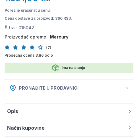
Porez je uračunat u cenu.
Cena dostave za proizvod: 360 RSD.
Šifra :
015042
Proizvođač opreme :
Mercury
(7)
Prosečna ocena 3.86 od 5
Ima na stanju
PRONAĐITE U PRODAVNICI
Opis
Način kupovine