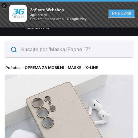
×
Svi proizvodi su na lageru. Slanje istog dana!
3gStore Webshop
PREUZMI
3gStore.rs
Preuzmite besplatno - Google Play
0
Početna
OPREMA ZA MOBILNI
MASKE
X-LINE