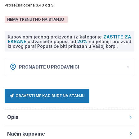
Prosečna ocena 3.43 od 5
NEMA TRENUTNO NA STANJU
Kupovinom jednog proizvoda iz kategorije
ZASTITE ZA
EKRANE
ostvarićete popust od
20%
na jeftiniji proizvod
iz ovog para! Popust će biti prikazan u Vašoj korpi.
PRONAĐITE U PRODAVNICI
OBAVESTI ME KAD BUDE NA STANJU
Opis
Način kupovine