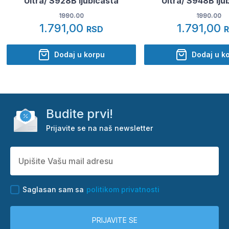
Ultra/ S928B ljubicasta
Ultra/ S948B lju
1990.00
1990.00
1.791,00
1.791,00
RSD
Dodaj u korpu
Dodaj u k
Budite prvi!
Prijavite se na naš newsletter
Saglasan sam sa
politikom privatnosti
PRIJAVITE SE