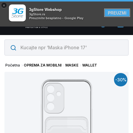
×
Svi proizvodi su na lageru. Slanje istog dana!
3gStore Webshop
PREUZMI
3gStore.rs
Preuzmite besplatno - Google Play
0
Početna
OPREMA ZA MOBILNI
MASKE
WALLET
-30%