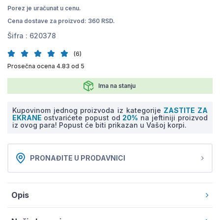
Porez je uračunat u cenu.
Cena dostave za proizvod: 360 RSD.
Šifra :
620378
(6)
Prosečna ocena 4.83 od 5
Ima na stanju
Kupovinom jednog proizvoda iz kategorije
ZASTITE ZA
EKRANE
ostvarićete popust od
20%
na jeftiniji proizvod
iz ovog para! Popust će biti prikazan u Vašoj korpi.
PRONAĐITE U PRODAVNICI
Opis