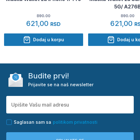
5G/ A276
890.00
890.00
621,00
621,00
RSD
R
Dodaj u korpu
Dodaj u k
Budite prvi!
Prijavite se na naš newsletter
Saglasan sam sa
politikom privatnosti