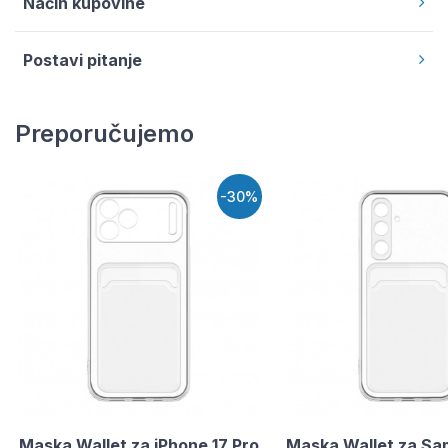
Način kupovine
Postavi pitanje
Preporučujemo
-30%
Maska Wallet za iPhone 17 Pro
Maska Wallet za S