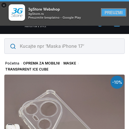
×
Svi proizvodi su na lageru. Slanje istog dana!
3gStore Webshop
PREUZMI
3gStore.rs
Preuzmite besplatno - Google Play
0
Početna
OPREMA ZA MOBILNI
MASKE
TRANSPARENT ICE CUBE
-10%