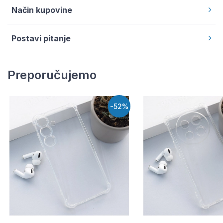
Način kupovine
Postavi pitanje
Preporučujemo
-52%