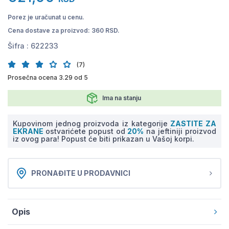
Porez je uračunat u cenu.
Cena dostave za proizvod: 360 RSD.
Šifra :
622233
(7)
Prosečna ocena 3.29 od 5
Ima na stanju
Kupovinom jednog proizvoda iz kategorije
ZASTITE ZA
EKRANE
ostvarićete popust od
20%
na jeftiniji proizvod
iz ovog para! Popust će biti prikazan u Vašoj korpi.
PRONAĐITE U PRODAVNICI
Opis