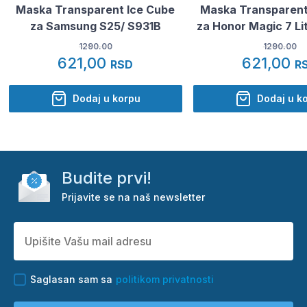
Maska Transparent Ice Cube
Maska Transparent
za Samsung S25/ S931B
za Honor Magic 7 Li
1290.00
1290.00
621,00
621,00
RSD
R
Dodaj u korpu
Dodaj u k
Budite prvi!
Prijavite se na naš newsletter
Saglasan sam sa
politikom privatnosti