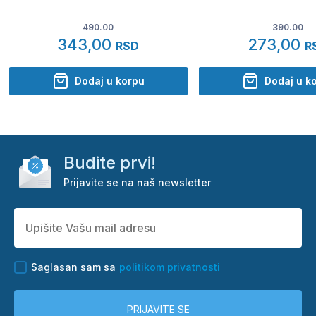
490.00
390.00
343,00
273,00
RSD
R
Dodaj u korpu
Dodaj u k
Budite prvi!
Prijavite se na naš newsletter
Saglasan sam sa
politikom privatnosti
PRIJAVITE SE