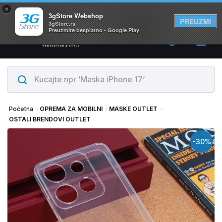
×
Svi proizvodi su na lageru. Slanje istog dana!
3gStore Webshop
PREUZMI
3gStore.rs
Preuzmite besplatno - Google Play
0
Početna
OPREMA ZA MOBILNI
MASKE OUTLET
OSTALI BRENDOVI OUTLET
-30%