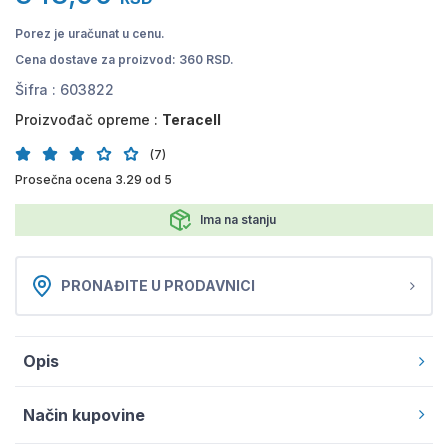
Porez je uračunat u cenu.
Cena dostave za proizvod: 360 RSD.
Šifra :
603822
Proizvođač opreme :
Teracell
(7)
Prosečna ocena 3.29 od 5
Ima na stanju
PRONAĐITE U PRODAVNICI
Opis
Način kupovine