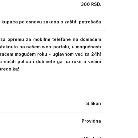
360 RSD.
 kupaca po osnovu zakona o zaštiti potrošača
ra za opremu za mobilne telefone na domaćem
 istaknuto na našem web-portalu, u mogućnosti
kraćem mogućem roku - uglavnom već za 24h!
a naših polica i dobićete ga na ruke u većini
srednika!
Silikon
Providna