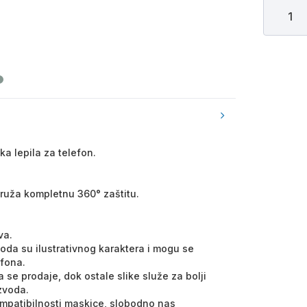
a lepila za telefon.
 pruža kompletnu 360° zaštitu.
va.
voda su ilustrativnog karaktera i mogu se
efona.
 se prodaje, dok ostale slike služe za bolji
izvoda.
kompatibilnosti maskice, slobodno nas