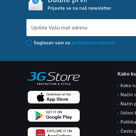
Prijavite se na naš newsletter
Saglasan sam sa
politikom privatnosti
Kako ku
Kako na
Način 
Način 
Uslovi 
Politik
Često p