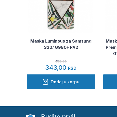
Maska Luminous za Samsung
Maska
S20/ G980F PA2
Premi
G
490.00
343,00
RSD
Dodaj u korpu
Budite prvi!