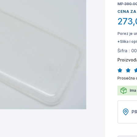
MP 390.0
CENA ZA
273,
Porez je u
*Slika i o
Šifra :
00
Proizvođ
Prosečna 
Ima 
PR