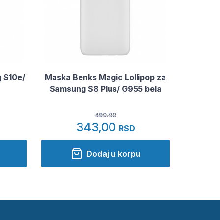
 S10e/
Maska Benks Magic Lollipop za
Samsung S8 Plus/ G955 bela
490.00
343,00
RSD
Dodaj u korpu