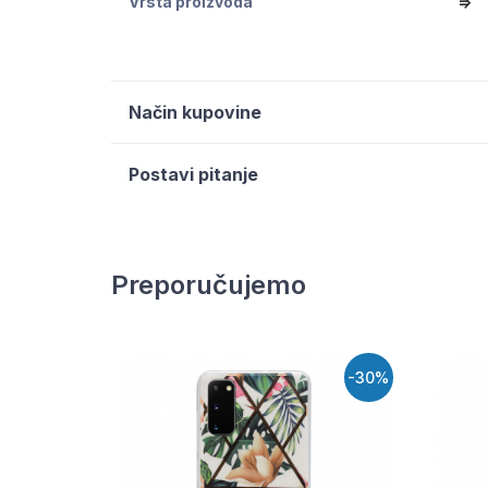
Vrsta proizvoda
=>
Način kupovine
Postavi pitanje
Preporučujemo
-30%