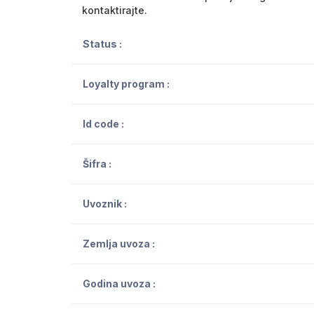
kontaktirajte.
Status :
Loyalty program :
Id code :
Šifra :
Uvoznik :
Zemlja uvoza :
Godina uvoza :