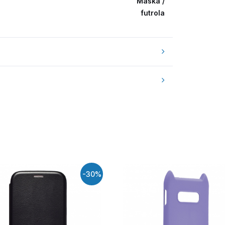
Maska /
futrola
-30%