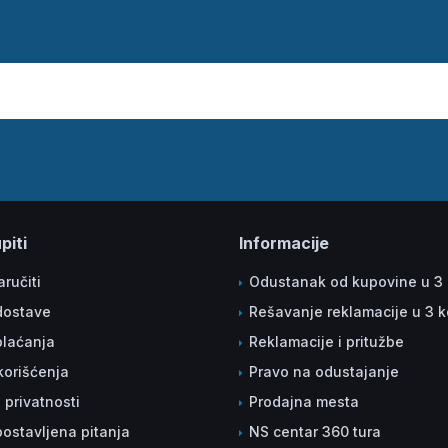
piti
Informacije
ručiti
Odustanak od kupovine u 3
dostave
Rešavanje reklamacije u 3 
plaćanja
Reklamacije i pritužbe
korišćenja
Pravo na odustajanje
a privatnosti
Prodajna mesta
ostavljena pitanja
NS centar 360 tura