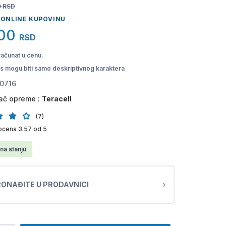
0
RSD
 ONLINE KUPOVINU
00
RSD
računat u cenu.
pis mogu biti samo deskriptivnog karaktera
0716
ač opreme :
Teracell
(7)
ocena 3.57 od 5
na stanju
ONAĐITE U PRODAVNICI