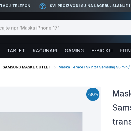
 TVOJ TELEFON
SVI PROIZVODI SU NA LAGERU. SLANJE 
TABLET
RAČUNARI
GAMING
E-BICIKLI
FIT
SAMSUNG MASKE OUTLET
Maska Teracell Skin za Samsung S5 mini/
Mask
-30%
Sams
tran