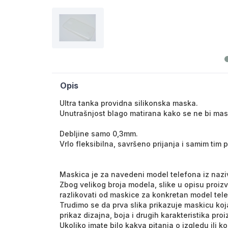
Opis
Ultra tanka providna silikonska maska.
Unutrašnjost blago matirana kako se ne bi mask
Debljine samo 0,3mm.
Vrlo fleksibilna, savršeno prijanja i samim tim
Maskica je za navedeni model telefona iz nazi
Zbog velikog broja modela, slike u opisu proiz
razlikovati od maskice za konkretan model tel
Trudimo se da prva slika prikazuje maskicu koja
prikaz dizajna, boja i drugih karakteristika pro
Ukoliko imate bilo kakva pitanja o izgledu ili 