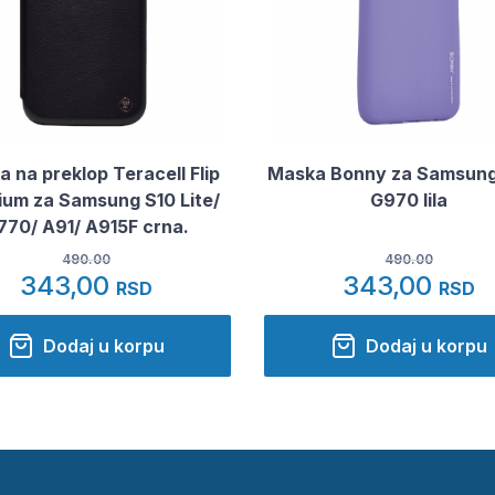
 na preklop Teracell Flip
Maska Bonny za Samsung
um za Samsung S10 Lite/
G970 lila
770/ A91/ A915F crna.
490.00
490.00
343,00
343,00
RSD
RSD
Dodaj u korpu
Dodaj u korpu