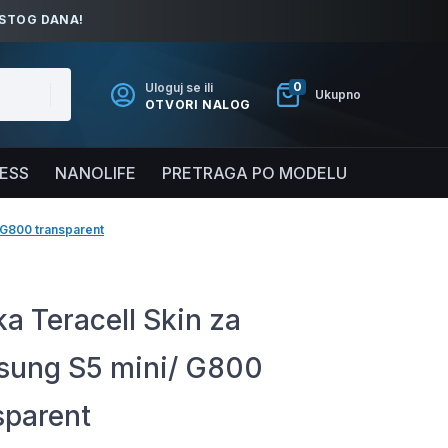
ISTOG DANA!
0
Uloguj se ili
Ukupno
OTVORI NALOG
NESS
NANOLIFE
PRETRAGA PO MODELU
 G800 transparent
a Teracell Skin za
ung S5 mini/ G800
sparent