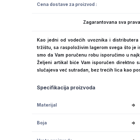
Cena dostave za proizvod :
Zagarantovana sva prava
Kao jedni od vodećih uvoznika i distribute
tržištu, sa raspoloživim lagerom svega što je
smo da Vam poručenu robu isporučimo u naj
Željeni artikal biće Vam isporučen direktno s
slučajeva već sutradan, bez trećih lica kao po
Specifikacija proizvoda
Materijal
=>
Boja
=>