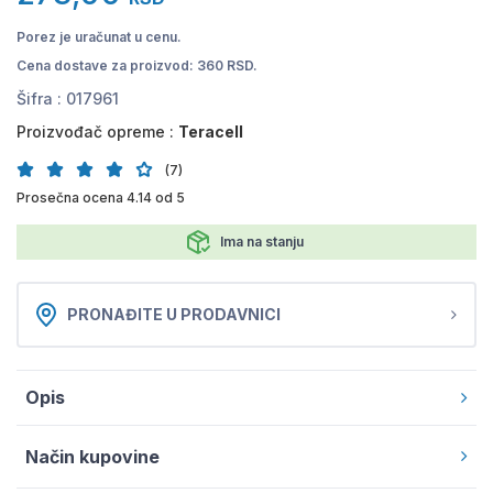
Porez je uračunat u cenu.
Cena dostave za proizvod: 360 RSD.
Šifra :
017961
Proizvođač opreme :
Teracell
(7)
Prosečna ocena 4.14 od 5
Ima na stanju
PRONAĐITE U PRODAVNICI
Opis
Način kupovine