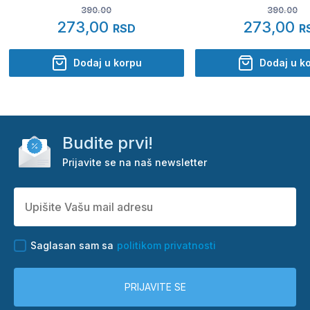
390.00
390.00
273,00
273,00
RSD
R
Dodaj u korpu
Dodaj u k
Budite prvi!
Prijavite se na naš newsletter
Saglasan sam sa
politikom privatnosti
PRIJAVITE SE