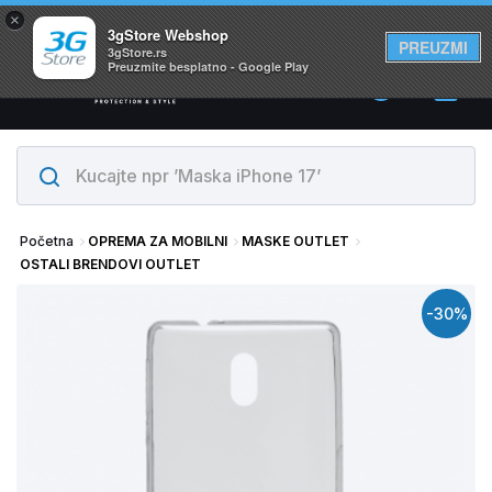
×
Svi proizvodi su na lageru. Slanje istog dana!
3gStore Webshop
PREUZMI
3gStore.rs
Preuzmite besplatno - Google Play
0
Početna
OPREMA ZA MOBILNI
MASKE OUTLET
OSTALI BRENDOVI OUTLET
-30%