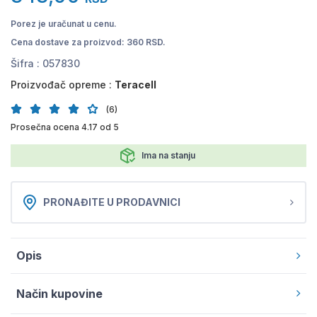
Porez je uračunat u cenu.
Cena dostave za proizvod: 360 RSD.
Šifra :
057830
Proizvođač opreme :
Teracell
(6)
Prosečna ocena 4.17 od 5
Ima na stanju
PRONAĐITE U PRODAVNICI
Opis
Način kupovine