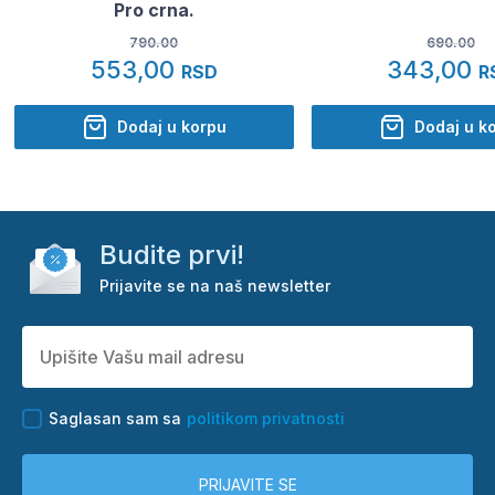
Pro crna.
790.00
690.00
553,00
343,00
RSD
R
Dodaj u korpu
Dodaj u k
Budite prvi!
Prijavite se na naš newsletter
Saglasan sam sa
politikom privatnosti
PRIJAVITE SE