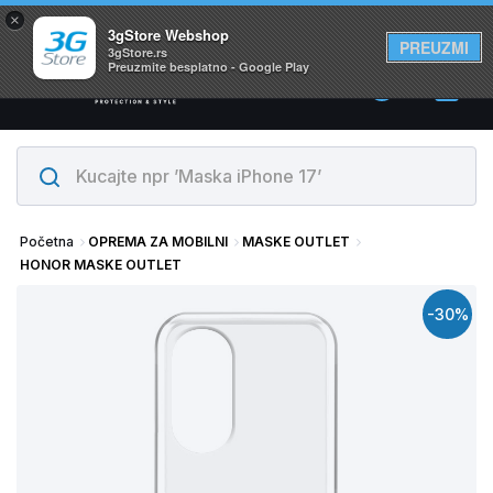
×
Svi proizvodi su na lageru. Slanje istog dana!
3gStore Webshop
PREUZMI
3gStore.rs
Preuzmite besplatno - Google Play
0
Početna
OPREMA ZA MOBILNI
MASKE OUTLET
HONOR MASKE OUTLET
-30%