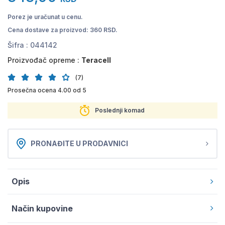
Porez je uračunat u cenu.
Cena dostave za proizvod: 360 RSD.
Šifra :
044142
Proizvođač opreme :
Teracell
(7)
Prosečna ocena 4.00 od 5
Poslednji komad
PRONAĐITE U PRODAVNICI
Opis
Način kupovine