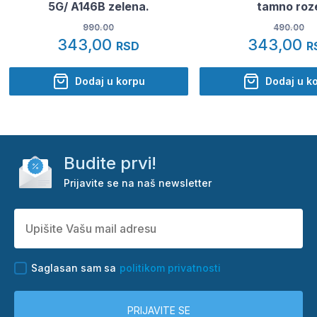
5G/ A146B zelena.
tamno roz
990.00
490.00
343,00
343,00
RSD
R
Dodaj u korpu
Dodaj u k
Budite prvi!
Prijavite se na naš newsletter
Saglasan sam sa
politikom privatnosti
PRIJAVITE SE