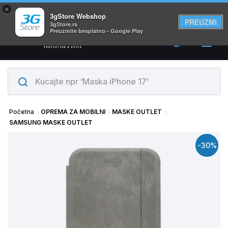
×
Svi proizvodi su na lageru. Slanje istog dana!
3gStore Webshop
PREUZMI
3gStore.rs
Preuzmite besplatno - Google Play
0
Početna
OPREMA ZA MOBILNI
MASKE OUTLET
SAMSUNG MASKE OUTLET
-30%