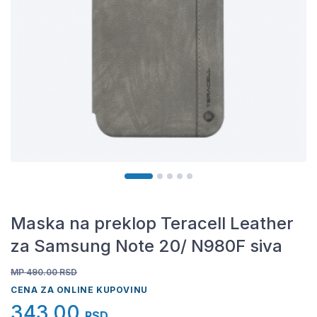
Maska na preklop Teracell Leather
za Samsung Note 20/ N980F siva
MP 490.00
RSD
CENA ZA ONLINE KUPOVINU
343,00
RSD