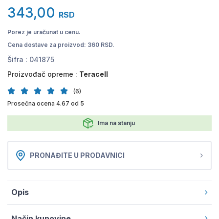
343,00
RSD
Porez je uračunat u cenu.
Cena dostave za proizvod: 360 RSD.
Šifra :
041875
Proizvođač opreme :
Teracell
(6)
Prosečna ocena 4.67 od 5
Ima na stanju
PRONAĐITE U PRODAVNICI
Opis
Način kupovine