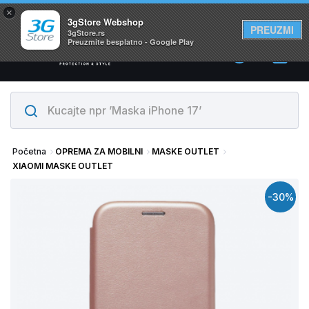
×
Svi proizvodi su na lageru. Slanje istog dana!
3gStore Webshop
PREUZMI
3gStore.rs
Preuzmite besplatno - Google Play
0
Početna
OPREMA ZA MOBILNI
MASKE OUTLET
XIAOMI MASKE OUTLET
-30%