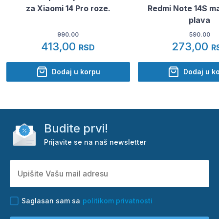
za Xiaomi 14 Pro roze.
Redmi Note 14S m
plava
990.00
590.00
413,00
273,00
RSD
R
Dodaj u korpu
Dodaj u k
Budite prvi!
Prijavite se na naš newsletter
Saglasan sam sa
politikom privatnosti