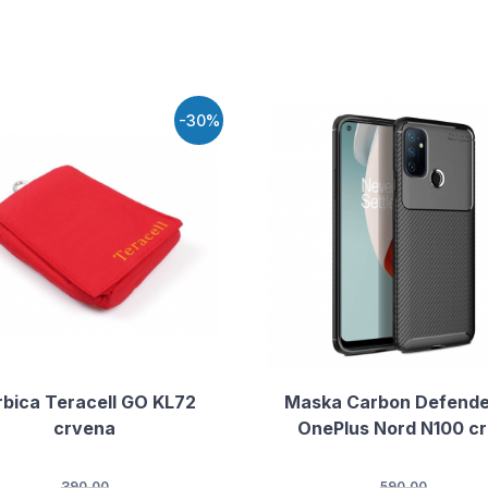
-30%
rbica Teracell GO KL72
Maska Carbon Defende
crvena
OnePlus Nord N100 c
390.00
590.00