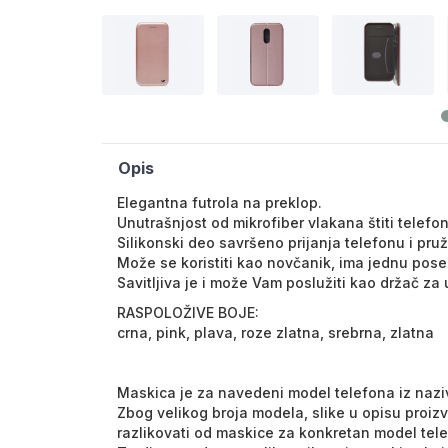
Opis
Elegantna futrola na preklop.
Unutrašnjost od mikrofiber vlakana štiti telefo
Silikonski deo savršeno prijanja telefonu i pruž
Može se koristiti kao novčanik, ima jednu pose
Savitljiva je i može Vam poslužiti kao držač za
RASPOLOŽIVE BOJE:
crna, pink, plava, roze zlatna, srebrna, zlatna
Maskica je za navedeni model telefona iz nazi
Zbog velikog broja modela, slike u opisu proiz
razlikovati od maskice za konkretan model tel