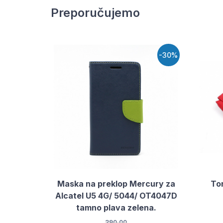
Preporučujemo
-30%
Maska na preklop Mercury za
To
Alcatel U5 4G/ 5044/ OT4047D
tamno plava zelena.
390.00