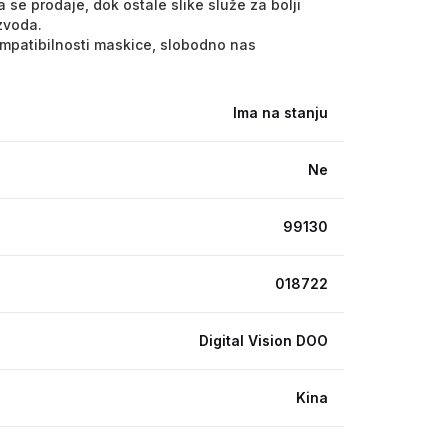
 se prodaje, dok ostale slike služe za bolji
izvoda.
kompatibilnosti maskice, slobodno nas
Ima na stanju
Ne
99130
018722
Digital Vision DOO
Kina