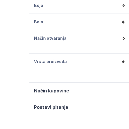
Boja
=>
Boja
=>
Način otvaranja
=>
Vrsta proizvoda
=>
Način kupovine
Postavi pitanje