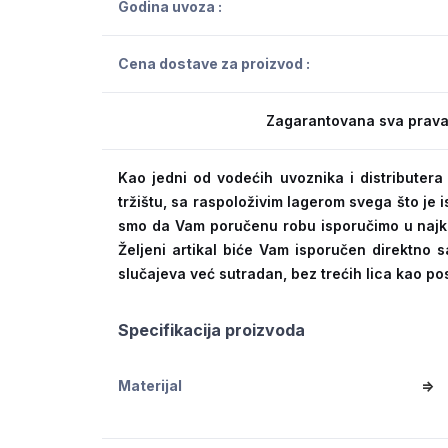
Godina uvoza :
Cena dostave za proizvod :
Zagarantovana sva prava
Kao jedni od vodećih uvoznika i distribute
tržištu, sa raspoloživim lagerom svega što je
smo da Vam poručenu robu isporučimo u naj
Željeni artikal biće Vam isporučen direktno s
slučajeva već sutradan, bez trećih lica kao po
Specifikacija proizvoda
Materijal
=>