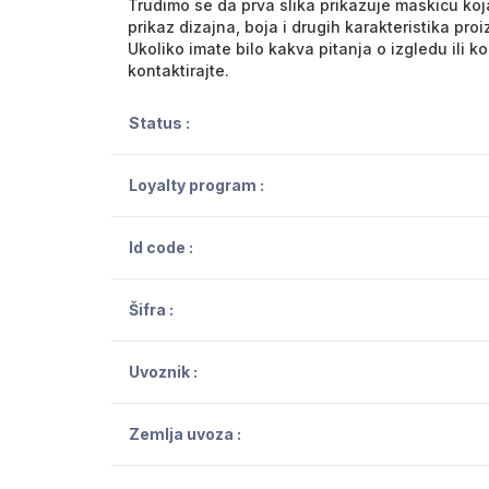
Trudimo se da prva slika prikazuje maskicu koja
prikaz dizajna, boja i drugih karakteristika pro
Ukoliko imate bilo kakva pitanja o izgledu ili 
kontaktirajte.
Status :
Loyalty program :
Id code :
Šifra :
Uvoznik :
Zemlja uvoza :