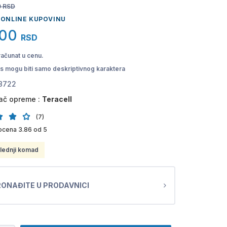
0
RSD
 ONLINE KUPOVINU
,00
RSD
računat u cenu.
pis mogu biti samo deskriptivnog karaktera
8722
ač opreme :
Teracell
(7)
ocena 3.86 od 5
lednji komad
ONAĐITE U PRODAVNICI