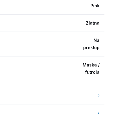
Pink
Zlatna
Na
preklop
Maska /
futrola