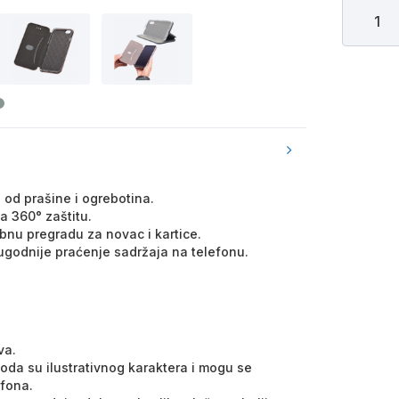
n od prašine i ogrebotina.
a 360° zaštitu.
bnu pregradu za novac i kartice.
 ugodnije praćenje sadržaja na telefonu.
va.
voda su ilustrativnog karaktera i mogu se
efona.