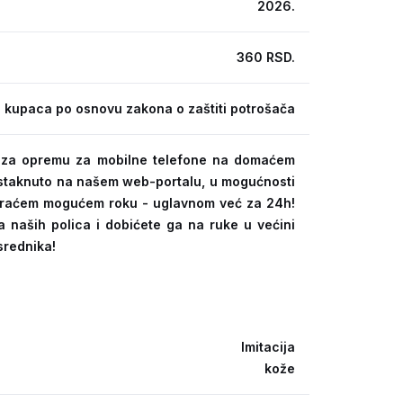
2026.
360 RSD.
 kupaca po osnovu zakona o zaštiti potrošača
ra za opremu za mobilne telefone na domaćem
 istaknuto na našem web-portalu, u mogućnosti
kraćem mogućem roku - uglavnom već za 24h!
a naših polica i dobićete ga na ruke u većini
srednika!
Imitacija
kože