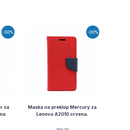
-30%
-30%
r za
Maska na preklop Mercury za
rna
Lenovo A2010 crvena.
390.00