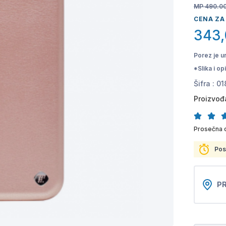
MP 490.0
CENA ZA
343
Porez je u
*Slika i o
Šifra :
01
Proizvođ
Prosečna 
Pos
PR