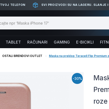
 TVOJ TELEFON
SVI PROIZVODI SU NA LAGERU. SLANJE 
TABLET
RAČUNARI
GAMING
E-BICIKLI
FIT
OSTALI BRENDOVI OUTLET
Maska na preklop Teracell Flip Premium 
Mask
-30%
Prem
roze