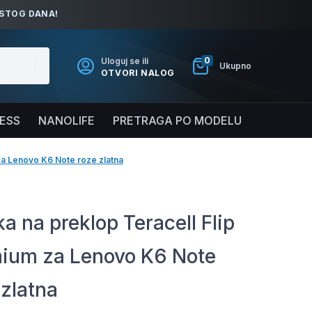
ISTOG DANA!
0
Uloguj se ili
Ukupno
OTVORI NALOG
NESS
NANOLIFE
PRETRAGA PO MODELU
za Lenovo K6 Note roze zlatna
a na preklop Teracell Flip
ium za Lenovo K6 Note
 zlatna