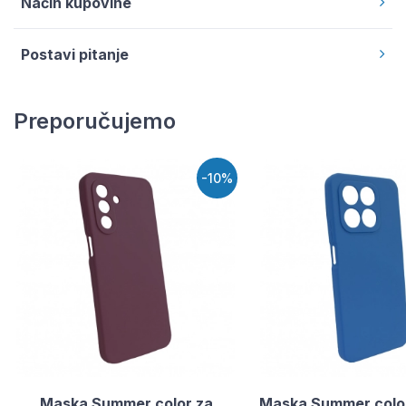
Način kupovine
Postavi pitanje
Preporučujemo
-10%
Maska Summer color za
Maska Summer colo