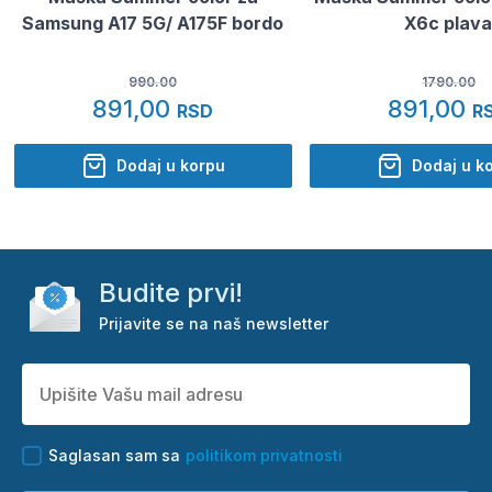
Samsung A17 5G/ A175F bordo
X6c plav
990.00
1790.00
891,00
891,00
RSD
R
Dodaj u korpu
Dodaj u k
Budite prvi!
Prijavite se na naš newsletter
Saglasan sam sa
politikom privatnosti