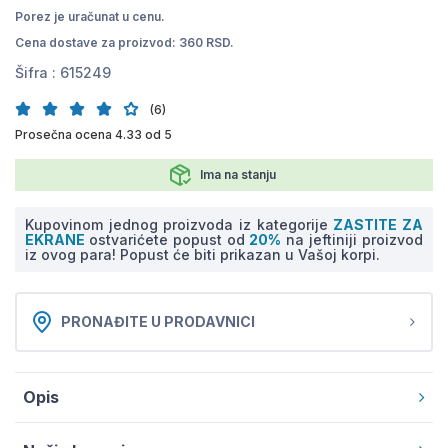
Porez je uračunat u cenu.
Cena dostave za proizvod: 360 RSD.
Šifra :
615249
(6)
Prosečna ocena 4.33 od 5
Ima na stanju
Kupovinom jednog proizvoda iz kategorije
ZASTITE ZA
EKRANE
ostvarićete popust od
20%
na jeftiniji proizvod
iz ovog para! Popust će biti prikazan u Vašoj korpi.
PRONAĐITE U PRODAVNICI
Opis