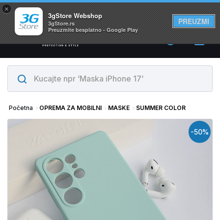
×
Svi proizvodi su na lageru. Slanje istog dana!
3gStore Webshop
PREUZMI
3gStore.rs
Preuzmite besplatno - Google Play
0
Početna
OPREMA ZA MOBILNI
MASKE
SUMMER COLOR
-50%