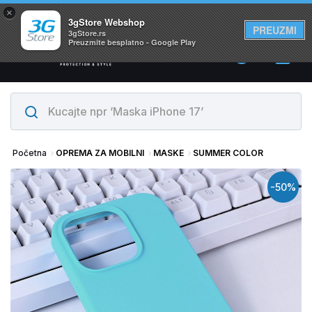
×
Svi proizvodi su na lageru. Slanje istog dana!
3gStore Webshop
PREUZMI
3gStore.rs
Preuzmite besplatno - Google Play
0
Početna
OPREMA ZA MOBILNI
MASKE
SUMMER COLOR
-50%