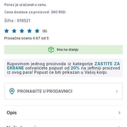
Porez je uračunat u cenu.
Cena dostave za proizvod: 360 RSD.
Šifra :
616521
(6)
Prosečna ocena 4.67 od 5
Ima na stanju
Kupovinom jednog proizvoda iz kategorije
ZASTITE ZA
EKRANE
ostvarićete popust od
20%
na jeftiniji proizvod
iz ovog para! Popust će biti prikazan u Vašoj korpi.
PRONAĐITE U PRODAVNICI
Opis