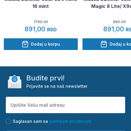
16 mint
Magic 8 Lite/ X9
1790.00
990.00
891,00
891,00
RSD
R
Dodaj u korpu
Dodaj u k
Budite prvi!
Prijavite se na naš newsletter
Saglasan sam sa
politikom privatnosti