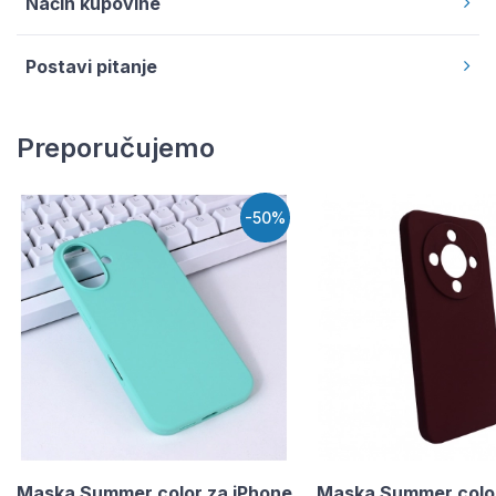
Način kupovine
Postavi pitanje
Preporučujemo
-50%
Maska Summer color za iPhone
Maska Summer colo