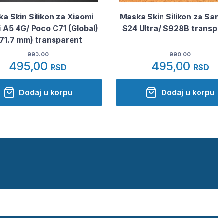
a Skin Silikon za Xiaomi
Maska Skin Silikon za S
 A5 4G/ Poco C71 (Global)
S24 Ultra/ S928B transp
171.7 mm) transparent
990.00
990.00
495,00
495,00
RSD
RSD
Dodaj u korpu
Dodaj u korpu