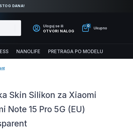
ISTOG DANA!
0
Uloguj se ili
Ukupno
OTVORI NALOG
NESS
NANOLIFE
PRETRAGA PO MODELU
ent
a Skin Silikon za Xiaomi
i Note 15 Pro 5G (EU)
sparent