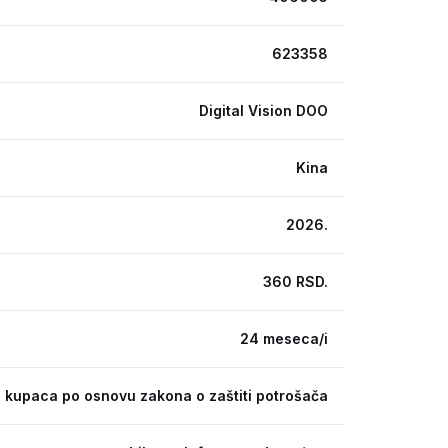
623358
Digital Vision DOO
Kina
2026.
360 RSD.
24 meseca/i
 kupaca po osnovu zakona o zaštiti potrošača