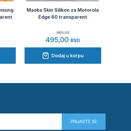
amsung
Maska Skin Silikon za Motorola
arent
Edge 60 transparent
990.00
495,00
RSD
Dodaj u korpu
PRIJAVITE SE