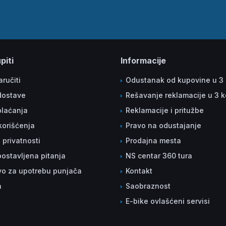
piti
Informacije
ručiti
Odustanak od kupovine u 3
dostave
Rešavanje reklamacije u 3 
plaćanja
Reklamacije i pritužbe
korišćenja
Pravo na odustajanje
a privatnosti
Prodajna mesta
ostavljena pitanja
NS centar 360 tura
vo za upotrebu punjača
Kontakt
a
Saobraznost
E-bike ovlašćeni servisi