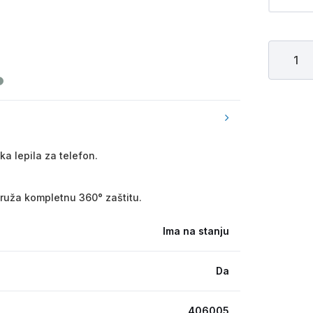
a lepila za telefon.
 pruža kompletnu 360° zaštitu.
Ima na stanju
Da
406005