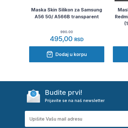
Maska Skin Silikon za Samsung
Mask
A56 5G/ A566B transparent
Redmi
(
990.00
495,00
RSD
Dodaj u korpu
Budite prvi!
Prijavite se na naš newsletter