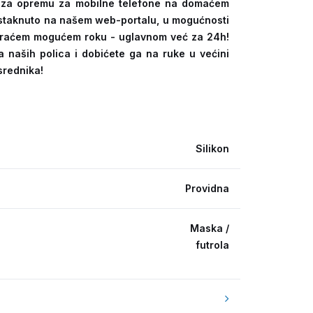
ra za opremu za mobilne telefone na domaćem
 istaknuto na našem web-portalu, u mogućnosti
kraćem mogućem roku - uglavnom već za 24h!
a naših polica i dobićete ga na ruke u većini
srednika!
Silikon
Providna
Maska /
futrola