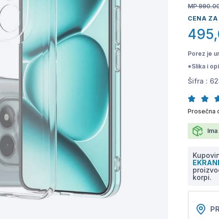
MP 990.0
CENA ZA
495
Porez je u
*Slika i o
Šifra :
62
Prosečna 
Ima 
Kupovin
EKRA
proizvo
korpi.
PR