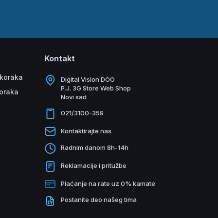
Kontakt
 koraka
Digital Vision DOO
P.J. 3G Store Web Shop
koraka
Novi sad
021/3100-359
Kontaktirajte nas
Radnim danom 8h-14h
Reklamacije i pritužbe
Plaćanje na rate uz 0% kamate
Postanite deo našeg tima