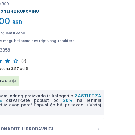
0
RSD
 ONLINE KUPOVINU
,00
RSD
računat u cenu.
pis mogu biti samo deskriptivnog karaktera
3358
(7)
ocena 3.57 od 5
na stanju
om jednog proizvoda iz kategorije
ZASTITE ZA
NE
ostvarićete popust od
20%
na jeftiniji
d iz ovog para! Popust će biti prikazan u Vašoj
ONAĐITE U PRODAVNICI