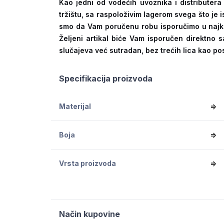
Kao jedni od vodećih uvoznika i distribute
tržištu, sa raspoloživim lagerom svega što je
smo da Vam poručenu robu isporučimo u naj
Željeni artikal biće Vam isporučen direktno s
slučajeva već sutradan, bez trećih lica kao po
Specifikacija proizvoda
Materijal
=>
Boja
=>
Vrsta proizvoda
=>
Način kupovine