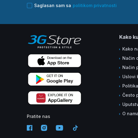
Saglasan sam sa
politikom privatnosti
Kako ku
Kako na
Način 
Način 
Uslovi 
Politik
Često p
Uputst
O nam
Pratite nas