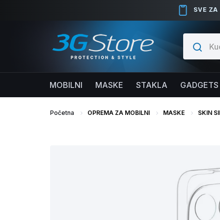
SVE ZA
MOBILNI
MASKE
STAKLA
GADGETS
Početna
OPREMA ZA MOBILNI
MASKE
SKIN S