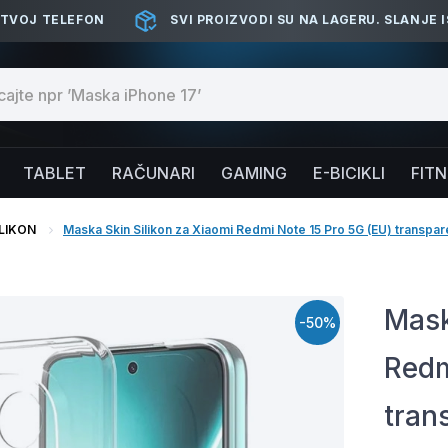
 TVOJ TELEFON
SVI PROIZVODI SU NA LAGERU. SLANJE 
TABLET
RAČUNARI
GAMING
E-BICIKLI
FIT
ILIKON
Maska Skin Silikon za Xiaomi Redmi Note 15 Pro 5G (EU) transpar
Mask
-50%
Redm
tran