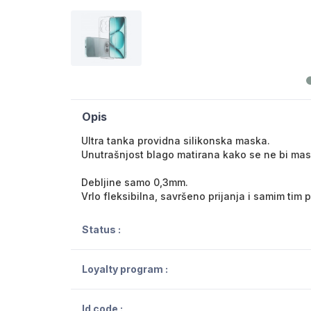
Opis
Ultra tanka providna silikonska maska.
Unutrašnjost blago matirana kako se ne bi mask
Debljine samo 0,3mm.
Vrlo fleksibilna, savršeno prijanja i samim tim
Status :
Loyalty program :
Id code :