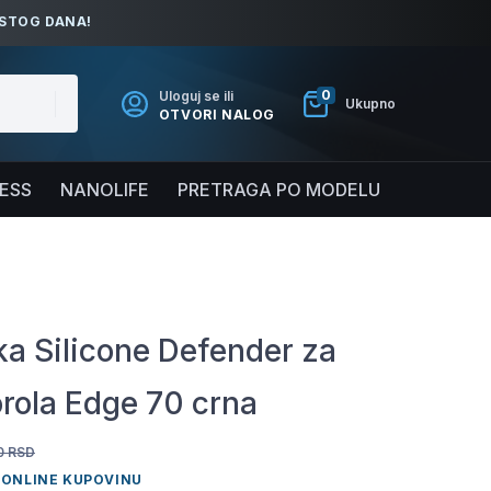
ISTOG DANA!
0
Uloguj se ili
Ukupno
OTVORI NALOG
NESS
NANOLIFE
PRETRAGA PO MODELU
a Silicone Defender za
rola Edge 70 crna
0
RSD
 ONLINE KUPOVINU