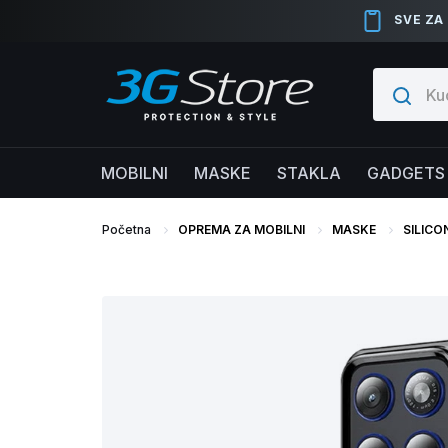
SVE ZA
MOBILNI
MASKE
STAKLA
GADGETS
Početna
OPREMA ZA MOBILNI
MASKE
SILICO