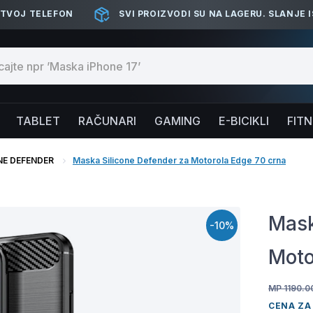
 TVOJ TELEFON
SVI PROIZVODI SU NA LAGERU. SLANJE 
TABLET
RAČUNARI
GAMING
E-BICIKLI
FIT
NE DEFENDER
Maska Silicone Defender za Motorola Edge 70 crna
Mask
-10%
Moto
MP 1190.0
CENA ZA