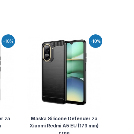
-10%
-10%
r za
Maska Silicone Defender za
a
Xiaomi Redmi A5 EU (173 mm)
crna