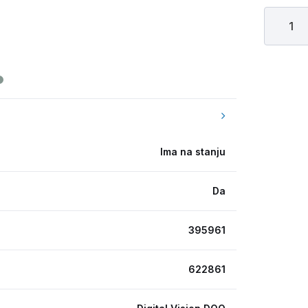
Ima na stanju
Da
395961
622861