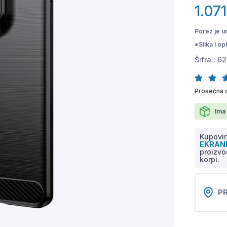
1.07
Porez je u
*Slika i o
Šifra :
62
Prosečna 
Ima 
Kupovin
EKRA
proizvo
korpi.
PR