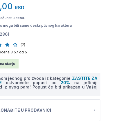
1,00
RSD
računat u cenu.
pis mogu biti samo deskriptivnog karaktera
2861
(7)
ocena 3.57 od 5
na stanju
om jednog proizvoda iz kategorije
ZASTITE ZA
NE
ostvarićete popust od
20%
na jeftiniji
d iz ovog para! Popust će biti prikazan u Vašoj
ONAĐITE U PRODAVNICI