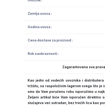
Uvoznik :
Zemlja uvoza :
Godina uvoza :
Cena dostave za proizvod :
Rok saobraznosti :
Zagarantovana sva prava
Kao jedni od vodećih uvoznika i distribute
tržištu, sa raspoloživim lagerom svega što je
smo da Vam poručenu robu isporučimo u naj
Željeni artikal biće Vam isporučen direktno s
slučajeva već sutradan, bez trećih lica kao po