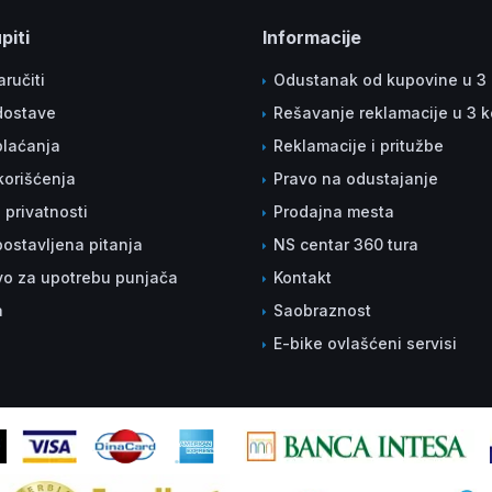
piti
Informacije
ručiti
Odustanak od kupovine u 3
dostave
Rešavanje reklamacije u 3 
plaćanja
Reklamacije i pritužbe
korišćenja
Pravo na odustajanje
a privatnosti
Prodajna mesta
ostavljena pitanja
NS centar 360 tura
vo za upotrebu punjača
Kontakt
a
Saobraznost
E-bike ovlašćeni servisi