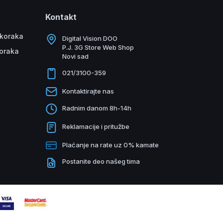
Kontakt
 koraka
Digital Vision DOO
P.J. 3G Store Web Shop
koraka
Novi sad
021/3100-359
Kontaktirajte nas
Radnim danom 8h-14h
Reklamacije i pritužbe
Plaćanje na rate uz 0% kamate
Postanite deo našeg tima