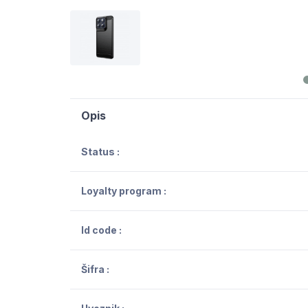
Opis
Status :
Loyalty program :
Id code :
Šifra :