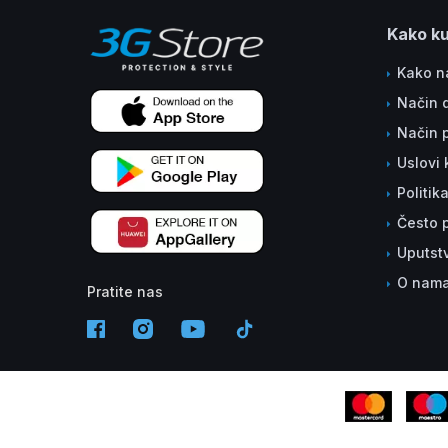
Kako ku
Kako na
Način 
Način 
Uslovi 
Politik
Često p
Uputst
O nam
Pratite nas