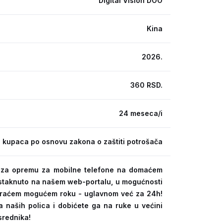
Digital Vision DOO
Kina
2026.
360 RSD.
24 meseca/i
 kupaca po osnovu zakona o zaštiti potrošača
ra za opremu za mobilne telefone na domaćem
 istaknuto na našem web-portalu, u mogućnosti
kraćem mogućem roku - uglavnom već za 24h!
a naših polica i dobićete ga na ruke u većini
srednika!