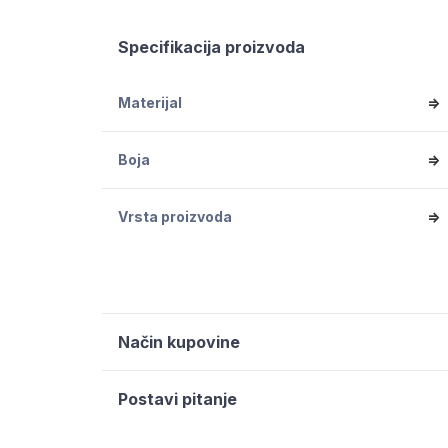
Specifikacija proizvoda
Materijal
=>
Boja
=>
Vrsta proizvoda
=>
Način kupovine
Postavi pitanje