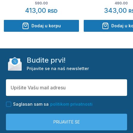
590.00
490.00
413,00
343,00
RSD
R
Dodaj u korpu
Dodaj u k
Budite prvi!
Prijavite se na naš newsletter
Saglasan sam sa
politikom privatnosti
PRIJAVITE SE