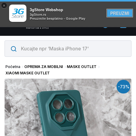
×
Svi proizvodi su na lageru. Slanje istog dana!
3gStore Webshop
PREUZMI
3gStore.rs
Preuzmite besplatno - Google Play
0
Početna
OPREMA ZA MOBILNI
MASKE OUTLET
XIAOMI MASKE OUTLET
-73%