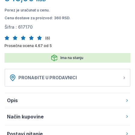
Porez je uračunat u cenu.
Cena dostave za proizvod: 360 RSD.
Šifra :
617170
(6)
Prosečna ocena 4.67 od 5
Ima na stanju
PRONAĐITE U PRODAVNICI
Opis
Način kupovine
Postavi pitanje