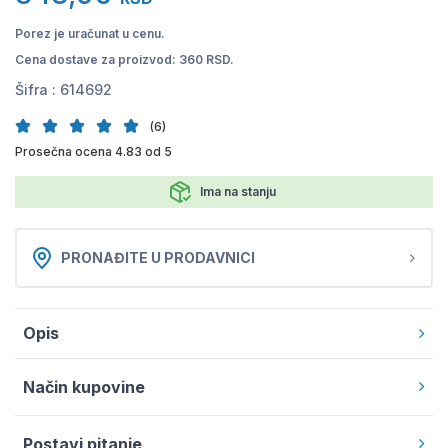
Porez je uračunat u cenu.
Cena dostave za proizvod: 360 RSD.
Šifra :
614692
(6)
Prosečna ocena 4.83 od 5
Ima na stanju
PRONAĐITE U PRODAVNICI
Opis
Način kupovine
Postavi pitanje