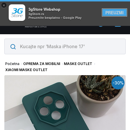
×
Svi proizvodi su na lageru. Slanje istog dana!
3gStore Webshop
PREUZMI
3gStore.rs
Preuzmite besplatno - Google Play
0
Početna
OPREMA ZA MOBILNI
MASKE OUTLET
XIAOMI MASKE OUTLET
-30%