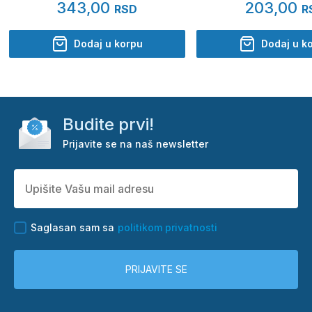
343,00
203,00
RSD
R
Dodaj u korpu
Dodaj u k
Budite prvi!
Prijavite se na naš newsletter
Saglasan sam sa
politikom privatnosti
PRIJAVITE SE