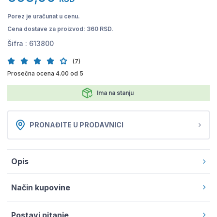
Porez je uračunat u cenu.
Cena dostave za proizvod: 360 RSD.
Šifra :
613800
(7)
Prosečna ocena 4.00 od 5
Ima na stanju
PRONAĐITE U PRODAVNICI
Opis
Način kupovine
Postavi pitanje