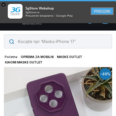
×
Svi proizvodi su na lageru. Slanje istog dana!
3gStore Webshop
PREUZMI
3gStore.rs
Preuzmite besplatno - Google Play
0
Početna
OPREMA ZA MOBILNI
MASKE OUTLET
XIAOMI MASKE OUTLET
-46%