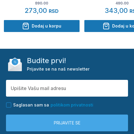
890.00
490.00
273,00
343,00
RSD
R
Dodaj u korpu
Dodaj u k
Budite prvi!
Prijavite se na naš newsletter
Saglasan sam sa
politikom privatnosti
PRIJAVITE SE