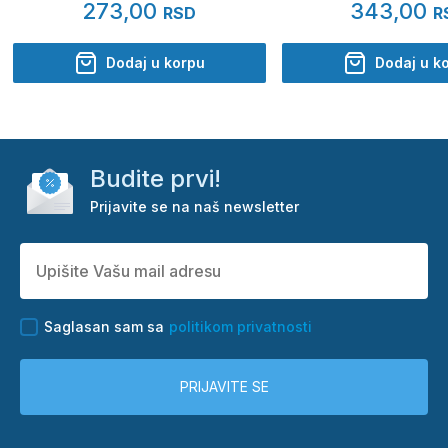
273,00
343,00
RSD
R
Dodaj u korpu
Dodaj u k
Budite prvi!
Prijavite se na naš newsletter
Saglasan sam sa
politikom privatnosti
PRIJAVITE SE