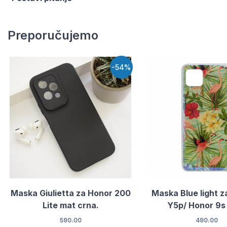
Preporučujemo
-54%
Maska Giulietta za Honor 200
Maska Blue light 
Lite mat crna.
Y5p/ Honor 9s 
590.00
490.00