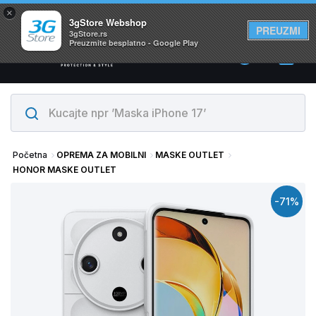
×
Svi proizvodi su na lageru. Slanje istog dana!
3gStore Webshop
PREUZMI
3gStore.rs
Preuzmite besplatno - Google Play
0
Početna
OPREMA ZA MOBILNI
MASKE OUTLET
HONOR MASKE OUTLET
-71%