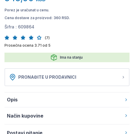
Porez je uračunat u cenu.
Cena dostave za proizvod: 360 RSD.
Šifra :
609864
(7)
Prosečna ocena 3.71 od 5
Ima na stanju
PRONAĐITE U PRODAVNICI
Opis
Način kupovine
Postavi pitanje