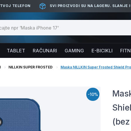
 TVOJ TELEFON
SVI PROIZVODI SU NA LAGERU. SLANJE 
TABLET
RAČUNARI
GAMING
E-BICIKLI
FIT
N
NILLKIN SUPER FROSTED
Maska NILLKIN Super Frosted Shield Pro 
Mask
-10%
Shie
(bez