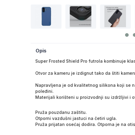
Opis
Super Frosted Shield Pro futrola kombinuje kla
Otvor za kameru je izdignut tako da štiti kamer
Napravljena je od kvalitetnog silikona koji se 
poleđini.
Materijali korišteni u proizvodnji su izdržljivi i
Pruža pouzdanu zaštitu.
Otporni vazdušni jastuci na četiri ugla.
Pruža prijatan osećaj dodira. Otporna je na otis