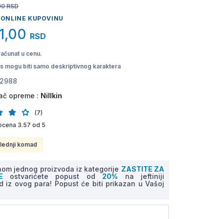
00
RSD
 ONLINE KUPOVINU
1,00
RSD
računat u cenu.
pis mogu biti samo deskriptivnog karaktera
2988
ač opreme :
Nillkin
(7)
ocena 3.57 od 5
lednji komad
om jednog proizvoda iz kategorije
ZASTITE ZA
NE
ostvarićete popust od
20%
na jeftiniji
d iz ovog para! Popust će biti prikazan u Vašoj