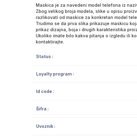
Maskica je za navedeni model telefona iz nazi
Zbog velikog broja modela, slike u opisu proiz
razlikovati od maskice za konkretan model tel
Trudimo se da prva slika prikazuje maskicu koja
prikaz dizajna, boja i drugih karakteristika pro
Ukoliko imate bilo kakva pitanja o izgledu ili 
kontaktirajte.
Status :
Loyalty program :
Id code :
Šifra :
Uvoznik :