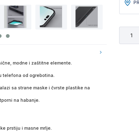
PR
sične, modne i zaštitne elemente.
u telefona od ogrebotina.
nalazi sa strane maske i čvrste plastike na
 otporni na habanje.
ke prstiju i masne mrlje.