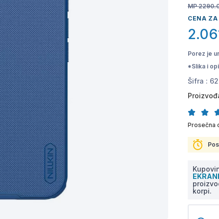
MP 2290.
CENA ZA
2.06
Porez je u
*Slika i o
Šifra :
62
Proizvođ
Prosečna 
Pos
Kupovin
EKRA
proizvo
korpi.