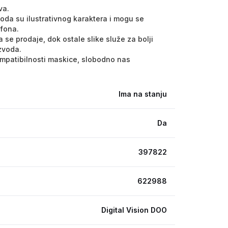
va.
voda su ilustrativnog karaktera i mogu se
efona.
 se prodaje, dok ostale slike služe za bolji
izvoda.
kompatibilnosti maskice, slobodno nas
Ima na stanju
Da
397822
622988
Digital Vision DOO