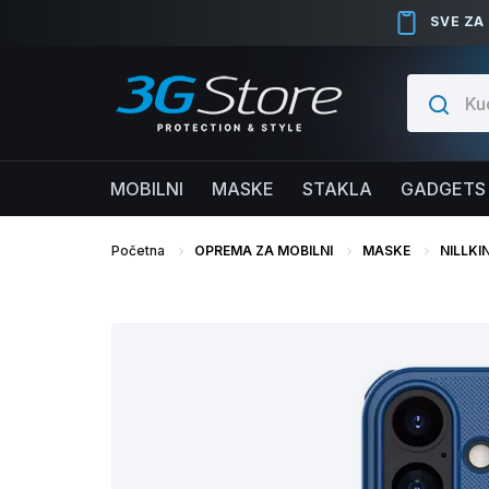
SVE ZA
MOBILNI
MASKE
STAKLA
GADGETS
Početna
OPREMA ZA MOBILNI
MASKE
NILLKI