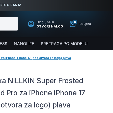
ISTOG DANA!
0
Uloguj se ili
Ukupno
OTVORI NALOG
NESS
NANOLIFE
PRETRAGA PO MODELU
za iPhone iPhone 17 (bez otvora za logo) plava
a NILLKIN Super Frosted
ld Pro za iPhone iPhone 17
 otvora za logo) plava