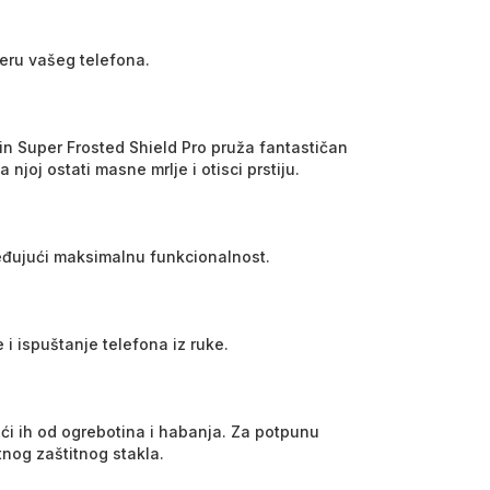
meru vašeg telefona.
kin Super Frosted Shield Pro pruža fantastičan
njoj ostati masne mrlje i otisci prstiju.
zbeđujući maksimalnu funkcionalnost.
 i ispuštanje telefona iz ruke.
eći ih od ogrebotina i habanja. Za potpunu
nog zaštitnog stakla.