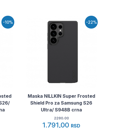
-10%
-22%
osted
Maska NILLKIN Super Frosted
S26/
Shield Pro za Samsung S26
na
Ultra/ S948B crna
2290.00
1.791,00
RSD