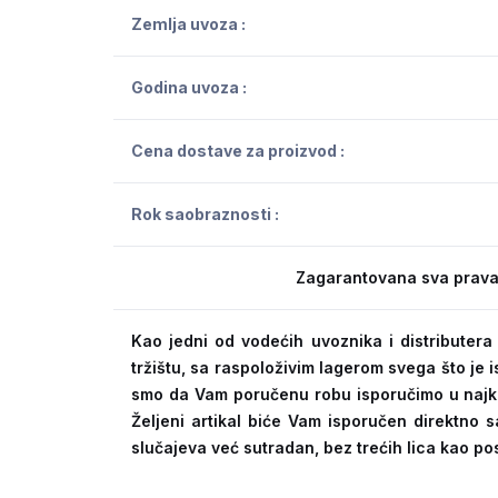
Zemlja uvoza :
Godina uvoza :
Cena dostave za proizvod :
Rok saobraznosti :
Zagarantovana sva prava
Kao jedni od vodećih uvoznika i distribute
tržištu, sa raspoloživim lagerom svega što je
smo da Vam poručenu robu isporučimo u naj
Željeni artikal biće Vam isporučen direktno s
slučajeva već sutradan, bez trećih lica kao po