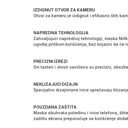
IZDIGNUT OTVOR ZA KAMERU
Otvor za kameru je izdignut i efikasno štiti ka
NAPREDNA TEHNOLOGIJA
Zahvaljujući naprednoj tehnologiji, maska Nill
ugođaj prilikom korišćenja, bez bojazni da će na 
PRECIZNI IZREZI
Svi tasteri i otvori savršeno su precizni, obe
NEKLIZAJUĆI DIZAJN
Specijalno dizajnirane ivice sprečavaju klizanje
POUZDANA ZAŠTITA
Maska obuhvata poleđinu i ivice telefona, štit
zaštitu ekrana preporučuje se korišćenje dodat