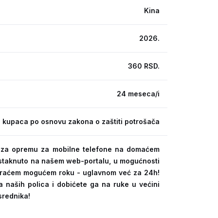
Kina
2026.
360 RSD.
24 meseca/i
 kupaca po osnovu zakona o zaštiti potrošača
ra za opremu za mobilne telefone na domaćem
 istaknuto na našem web-portalu, u mogućnosti
kraćem mogućem roku - uglavnom već za 24h!
a naših polica i dobićete ga na ruke u većini
srednika!