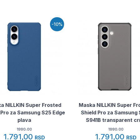
-10%
a NILLKIN Super Frosted
Maska NILLKIN Super Fr
 Pro za Samsung S25 Edge
Shield Pro za Samsung 
plava
S941B transparent cr
1990.00
1990.00
1.791,00
1.791,00
RSD
RSD