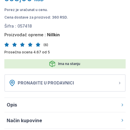
Porez je uračunat u cenu.
Cena dostave za proizvod: 360 RSD.
Šifra :
057418
Proizvođač opreme :
Nillkin
(6)
Prosečna ocena 4.67 od 5
Ima na stanju
PRONAĐITE U PRODAVNICI
Opis
Način kupovine