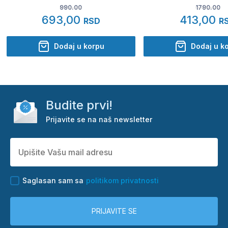
990.00
1790.00
693,00
413,00
RSD
R
Dodaj u korpu
Dodaj u k
Budite prvi!
Prijavite se na naš newsletter
Saglasan sam sa
politikom privatnosti
PRIJAVITE SE