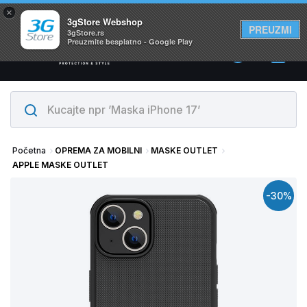
×
Svi proizvodi su na lageru. Slanje istog dana!
3gStore Webshop
PREUZMI
3gStore.rs
Preuzmite besplatno - Google Play
0
Početna
OPREMA ZA MOBILNI
MASKE OUTLET
APPLE MASKE OUTLET
-30%