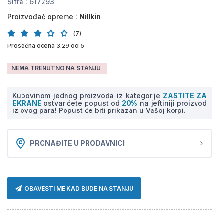
Šifra :
617293
Proizvođač opreme :
Nillkin
(7)
Prosečna ocena 3.29 od 5
NEMA TRENUTNO NA STANJU
Kupovinom jednog proizvoda iz kategorije
ZASTITE ZA
EKRANE
ostvarićete popust od
20%
na jeftiniji proizvod
iz ovog para! Popust će biti prikazan u Vašoj korpi.
PRONAĐITE U PRODAVNICI
OBAVESTI ME KAD BUDE NA STANJU