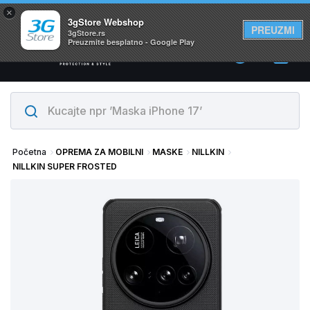
×
Svi proizvodi su na lageru. Slanje istog dana!
3gStore Webshop
PREUZMI
3gStore.rs
Preuzmite besplatno - Google Play
0
Početna
OPREMA ZA MOBILNI
MASKE
NILLKIN
NILLKIN SUPER FROSTED