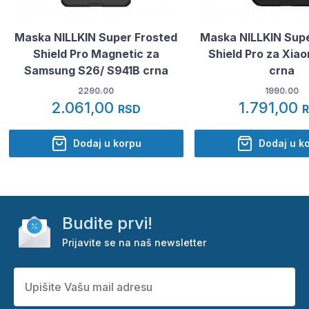
Maska NILLKIN Super Frosted
Maska NILLKIN Supe
Shield Pro Magnetic za
Shield Pro za Xiao
Samsung S26/ S941B crna
crna
2290.00
1990.00
2.061,00
1.791,00
RSD
Dodaj u korpu
Dodaj u k
Budite prvi!
Prijavite se na naš newsletter