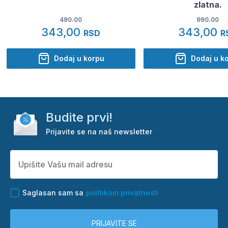
zlatna.
490.00
990.00
343,00
343,00
RSD
R
Dodaj u korpu
Dodaj u k
Budite prvi!
Prijavite se na naš newsletter
Saglasan sam sa
politikom privatnosti
PRIJAVITE SE