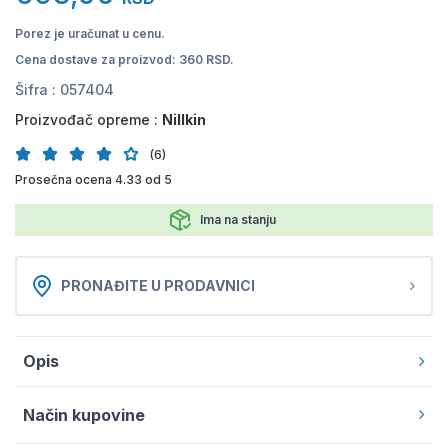
Porez je uračunat u cenu.
Cena dostave za proizvod: 360 RSD.
Šifra :
057404
Proizvođač opreme :
Nillkin
(6)
Prosečna ocena 4.33 od 5
Ima na stanju
PRONAĐITE U PRODAVNICI
Opis
Način kupovine