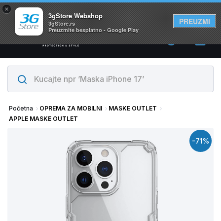
×
Svi proizvodi su na lageru. Slanje istog dana!
3gStore Webshop
PREUZMI
3gStore.rs
Preuzmite besplatno - Google Play
0
Početna
OPREMA ZA MOBILNI
MASKE OUTLET
APPLE MASKE OUTLET
-71%