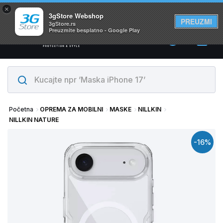
×
Svi proizvodi su na lageru. Slanje istog dana!
3gStore Webshop
PREUZMI
3gStore.rs
Preuzmite besplatno - Google Play
0
Početna
OPREMA ZA MOBILNI
MASKE
NILLKIN
NILLKIN NATURE
-16%