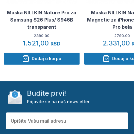
Maska NILLKIN Nature Pro za
Maska NILLKIN Na
Samsung S26 Plus/ S946B
Magnetic za iPhone 
transparent
Pro bela
2390.00
2790.00
1.521,00
2.331,00
RSD
Dodaj u korpu
Dodaj u k
Budite prvi!
Prijavite se na naš newsletter