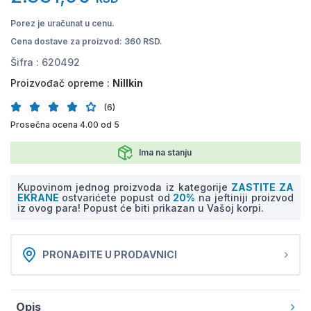
Porez je uračunat u cenu.
Cena dostave za proizvod: 360 RSD.
Šifra :
620492
Proizvođač opreme :
Nillkin
(6)
Prosečna ocena 4.00 od 5
Ima na stanju
Kupovinom jednog proizvoda iz kategorije
ZASTITE ZA
EKRANE
ostvarićete popust od
20%
na jeftiniji proizvod
iz ovog para! Popust će biti prikazan u Vašoj korpi.
PRONAĐITE U PRODAVNICI
Opis