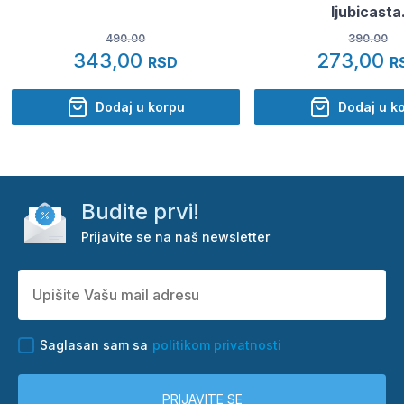
ljubicasta
490.00
390.00
343,00
273,00
RSD
R
Dodaj u korpu
Dodaj u k
Budite prvi!
Prijavite se na naš newsletter
Saglasan sam sa
politikom privatnosti
PRIJAVITE SE