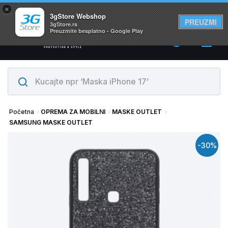
×
Svi proizvodi su na lageru. Slanje istog dana!
3gStore Webshop
PREUZMI
3gStore.rs
Preuzmite besplatno - Google Play
0
Početna
OPREMA ZA MOBILNI
MASKE OUTLET
SAMSUNG MASKE OUTLET
-30%