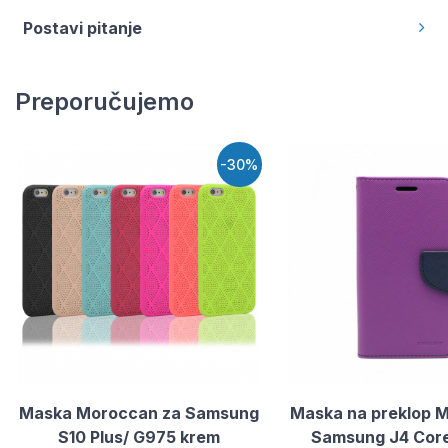
Postavi pitanje
Preporučujemo
-30%
Maska Moroccan za Samsung
Maska na preklop M
S10 Plus/ G975 krem
Samsung J4 Core