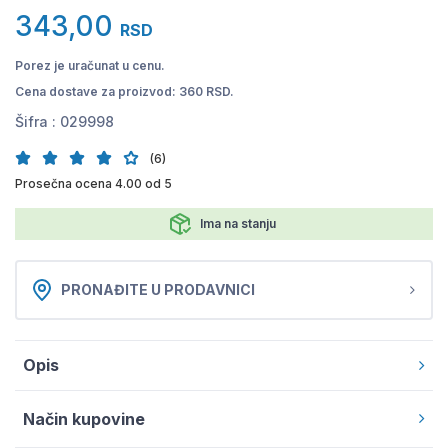
343,00
RSD
Porez je uračunat u cenu.
Cena dostave za proizvod: 360 RSD.
Šifra :
029998
(6)
Prosečna ocena 4.00 od 5
Ima na stanju
PRONAĐITE U PRODAVNICI
Opis
Način kupovine