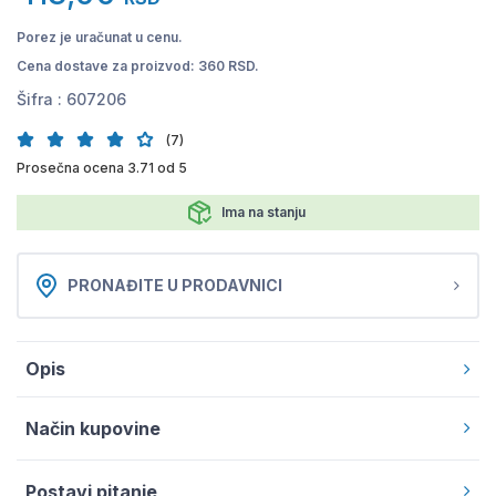
Porez je uračunat u cenu.
Cena dostave za proizvod: 360 RSD.
Šifra :
607206
(7)
Prosečna ocena 3.71 od 5
Ima na stanju
PRONAĐITE U PRODAVNICI
Opis
Način kupovine
Postavi pitanje