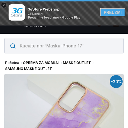
×
Svi proizvodi su na lageru. Slanje istog dana!
3gStore Webshop
PREUZMI
3gStore.rs
Preuzmite besplatno - Google Play
0
Početna
OPREMA ZA MOBILNI
MASKE OUTLET
SAMSUNG MASKE OUTLET
-30%