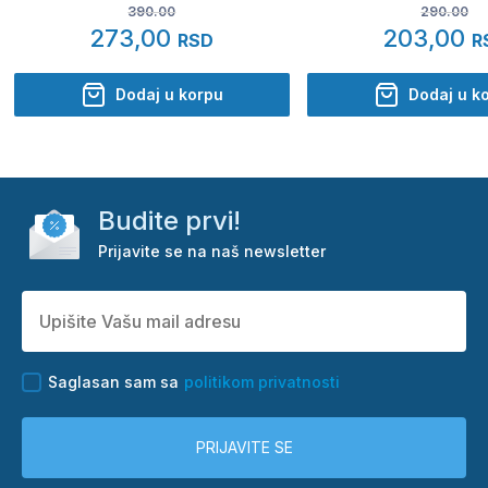
390.00
290.00
273,00
203,00
RSD
R
Dodaj u korpu
Dodaj u k
Budite prvi!
Prijavite se na naš newsletter
Saglasan sam sa
politikom privatnosti
PRIJAVITE SE