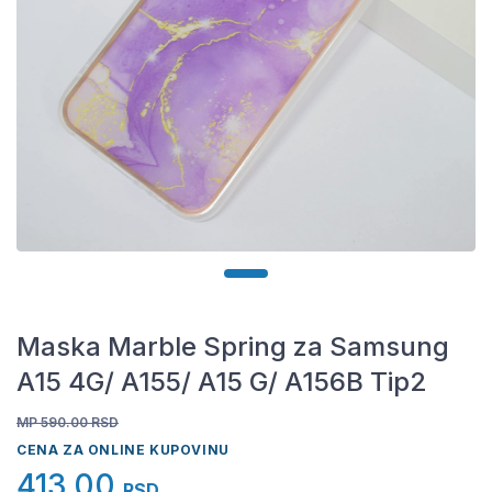
Maska Marble Spring za Samsung
A15 4G/ A155/ A15 G/ A156B Tip2
MP 590.00
RSD
CENA ZA ONLINE KUPOVINU
413,00
RSD