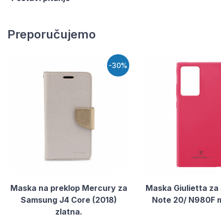
Preporučujemo
-30%
Maska na preklop Mercury za
Maska Giulietta z
Samsung J4 Core (2018)
Note 20/ N980F m
zlatna.