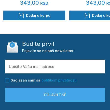
343,00
343,00
RSD
R
Dodaj u korpu
Dodaj u k
Budite prvi!
Prijavite se na naš newsletter
Saglasan sam sa
politikom privatnosti
PRIJAVITE SE