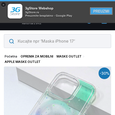
×
Svi proizvodi su na lageru. Slanje istog dana!
3gStore Webshop
PREUZMI
3gStore.rs
Preuzmite besplatno - Google Play
0
Početna
OPREMA ZA MOBILNI
MASKE OUTLET
APPLE MASKE OUTLET
-30%