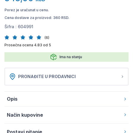
Porez je uračunat u cenu.
Cena dostave za proizvod: 360 RSD.
Šifra :
604991
(6)
Prosečna ocena 4.83 od 5
Ima na stanju
PRONAĐITE U PRODAVNICI
Opis
Način kupovine
Postavi pitanje