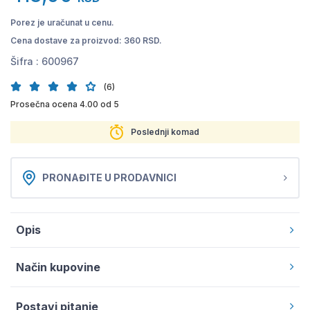
Porez je uračunat u cenu.
Cena dostave za proizvod: 360 RSD.
Šifra :
600967
(6)
Prosečna ocena 4.00 od 5
Poslednji komad
PRONAĐITE U PRODAVNICI
Opis
Način kupovine
Postavi pitanje