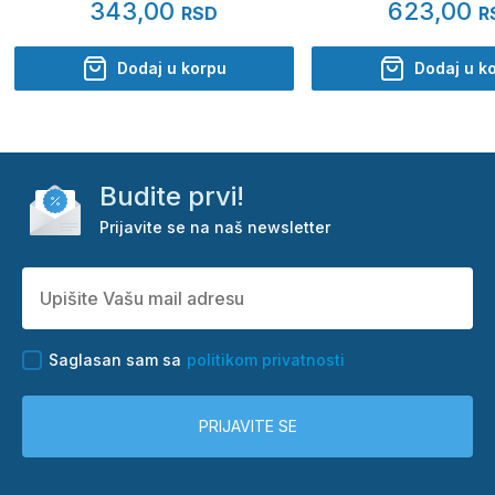
343,00
623,00
RSD
R
Dodaj u korpu
Dodaj u k
Budite prvi!
Prijavite se na naš newsletter
Saglasan sam sa
politikom privatnosti
PRIJAVITE SE