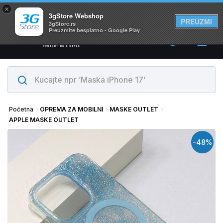
×
Svi proizvodi su na lageru. Slanje istog dana!
3gStore Webshop
PREUZMI
3gStore.rs
Preuzmite besplatno - Google Play
0
Početna
OPREMA ZA MOBILNI
MASKE OUTLET
APPLE MASKE OUTLET
-48%