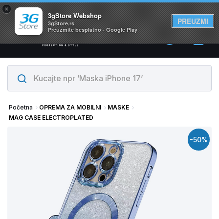
×
Svi proizvodi su na lageru. Slanje istog dana!
3gStore Webshop
PREUZMI
3gStore.rs
Preuzmite besplatno - Google Play
0
Početna
OPREMA ZA MOBILNI
MASKE
MAG CASE ELECTROPLATED
-50%