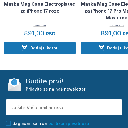
Maska Mag Case Electroplated
Maska Mag Case Ele
za iPhone 17 roze
za iPhone 17 Pro M
Max crna
990.00
1790.00
891,00
891,00
RSD
R
Dodaj u korpu
Dodaj u k
Budite prvi!
Prijavite se na naš newsletter
Saglasan sam sa
politikom privatnosti