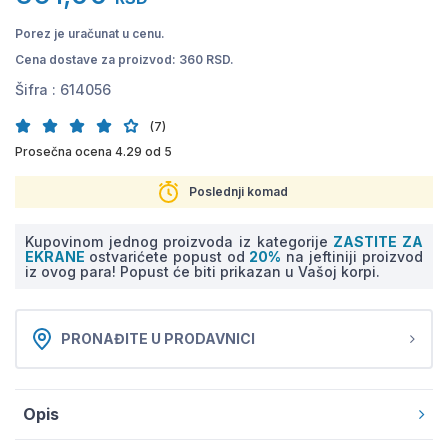
Porez je uračunat u cenu.
Cena dostave za proizvod: 360 RSD.
Šifra :
614056
(7)
Prosečna ocena 4.29 od 5
Poslednji komad
Kupovinom jednog proizvoda iz kategorije
ZASTITE ZA
EKRANE
ostvarićete popust od
20%
na jeftiniji proizvod
iz ovog para! Popust će biti prikazan u Vašoj korpi.
PRONAĐITE U PRODAVNICI
Opis