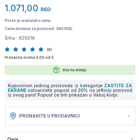
1.071,00
RSD
Porez je uračunat u cenu.
Cena dostave za proizvod: 360 RSD.
Šifra :
620216
(6)
Prosečna ocena 5.00 od 5
Ima na stanju
Kupovinom jednog proizvoda iz kategorije
ZASTITE ZA
EKRANE
ostvarićete popust od
20%
na jeftiniji proizvod
iz ovog para! Popust će biti prikazan u Vašoj korpi.
PRONAĐITE U PRODAVNICI
Opis