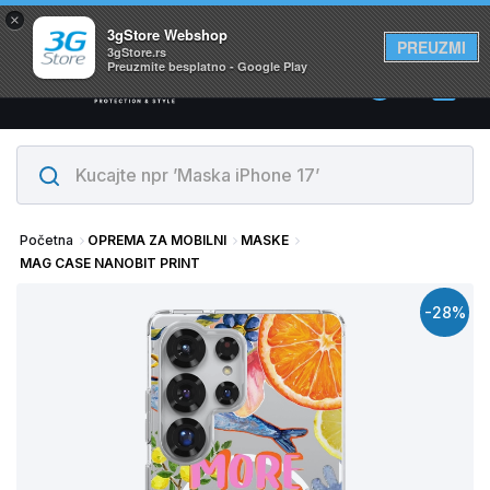
×
Svi proizvodi su na lageru. Slanje istog dana!
3gStore Webshop
PREUZMI
3gStore.rs
Preuzmite besplatno - Google Play
0
Početna
OPREMA ZA MOBILNI
MASKE
MAG CASE NANOBIT PRINT
-28%