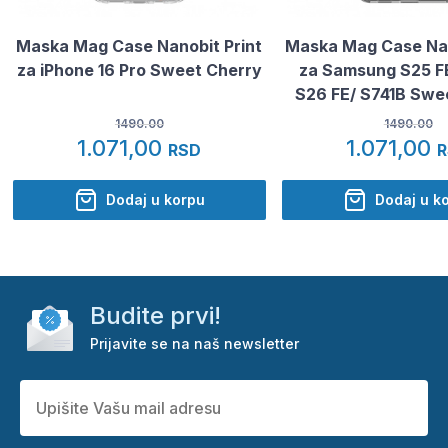
Maska Mag Case Nanobit Print
Maska Mag Case Nan
za iPhone 16 Pro Sweet Cherry
za Samsung S25 FE
S26 FE/ S741B Swe
1490.00
1490.00
1.071,00
1.071,00
RSD
Dodaj u korpu
Dodaj u k
Budite prvi!
Prijavite se na naš newsletter