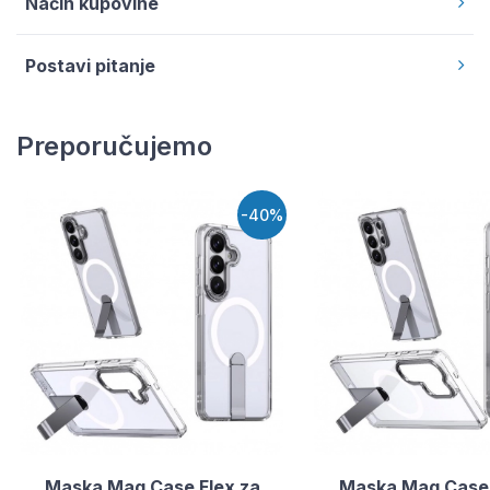
Način kupovine
Postavi pitanje
Preporučujemo
-40%
Maska Mag Case Flex za
Maska Mag Case 