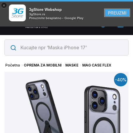
×
Svi proizvodi su na lageru. Slanje istog dana!
3gStore Webshop
PREUZMI
3gStore.rs
Preuzmite besplatno - Google Play
0
Početna
OPREMA ZA MOBILNI
MASKE
MAG CASE FLEX
-40%