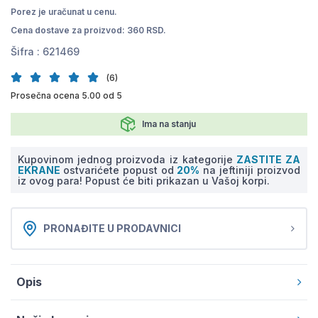
Porez je uračunat u cenu.
Cena dostave za proizvod: 360 RSD.
Šifra :
621469
(6)
Prosečna ocena 5.00 od 5
Ima na stanju
Kupovinom jednog proizvoda iz kategorije
ZASTITE ZA
EKRANE
ostvarićete popust od
20%
na jeftiniji proizvod
iz ovog para! Popust će biti prikazan u Vašoj korpi.
PRONAĐITE U PRODAVNICI
Opis