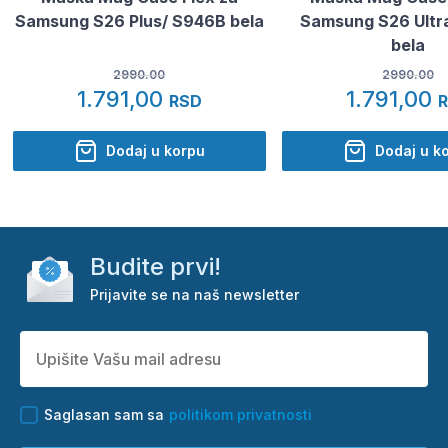
Samsung S26 Plus/ S946B bela
Samsung S26 Ultr
bela
2990.00
2990.00
1.791,00
1.791,00
RSD
Dodaj u korpu
Dodaj u k
Budite prvi!
Prijavite se na naš newsletter
Saglasan sam sa
politikom privatnosti