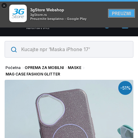
×
Svi proizvodi su na lageru. Slanje istog dana!
3gStore Webshop
PREUZMI
3gStore.rs
Preuzmite besplatno - Google Play
0
Početna
OPREMA ZA MOBILNI
MASKE
MAG CASE FASHION GLITTER
-51%