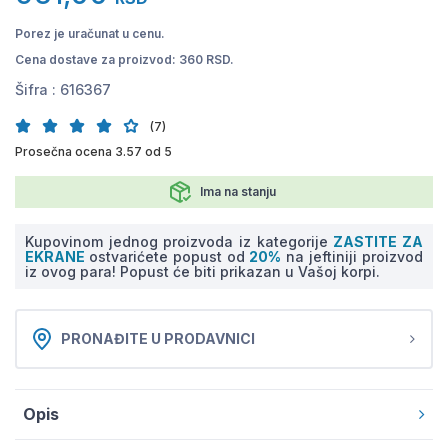
Porez je uračunat u cenu.
Cena dostave za proizvod: 360 RSD.
Šifra :
616367
(7)
Prosečna ocena 3.57 od 5
Ima na stanju
Kupovinom jednog proizvoda iz kategorije
ZASTITE ZA
EKRANE
ostvarićete popust od
20%
na jeftiniji proizvod
iz ovog para! Popust će biti prikazan u Vašoj korpi.
PRONAĐITE U PRODAVNICI
Opis