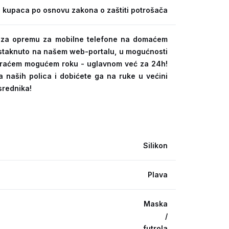
 kupaca po osnovu zakona o zaštiti potrošača
ra za opremu za mobilne telefone na domaćem
 istaknuto na našem web-portalu, u mogućnosti
kraćem mogućem roku - uglavnom već za 24h!
a naših polica i dobićete ga na ruke u većini
srednika!
Silikon
Plava
Maska
/
futrola