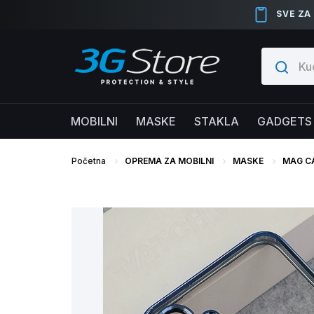
SVE ZA
MOBILNI
MASKE
STAKLA
GADGETS
Početna
OPREMA ZA MOBILNI
MASKE
MAG C