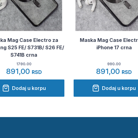
ka Mag Case Electro za
Maska Mag Case Electr
g S25 FE/ S731B/ S26 FE/
iPhone 17 crna
S741B crna
1790.00
990.00
891,00
891,00
RSD
RSD
Dodaj u korpu
Dodaj u korpu