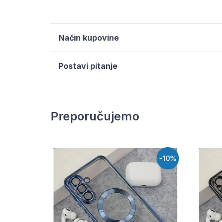
Način kupovine
Postavi pitanje
Preporučujemo
-10%