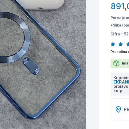
891,
Porez je u
*Slika i o
Šifra :
62
Prosečna 
Ima 
Kupovin
EKRA
proizvo
korpi.
PR