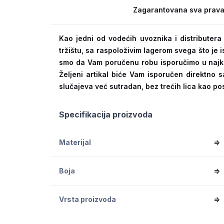
Zagarantovana sva prava
Kao jedni od vodećih uvoznika i distribute
tržištu, sa raspoloživim lagerom svega što je
smo da Vam poručenu robu isporučimo u naj
Željeni artikal biće Vam isporučen direktno s
slučajeva već sutradan, bez trećih lica kao po
Specifikacija proizvoda
Materijal
=>
Boja
=>
Vrsta proizvoda
=>