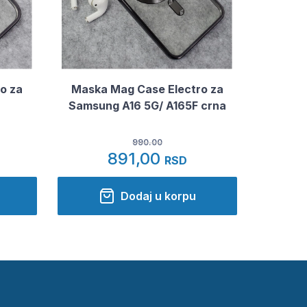
o za
Maska Mag Case Electro za
Samsung A16 5G/ A165F crna
990.00
891,00
RSD
Dodaj u korpu