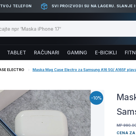
 TVOJ TELEFON
SVI PROIZVODI SU NA LAGERU. SLANJE 
TABLET
RAČUNARI
GAMING
E-BICIKLI
FIT
ASE ELECTRO
Maska Mag Case Electro za Samsung A16 5G/ A165F plav
Mask
-10%
Sams
MP 990.0
CENA ZA