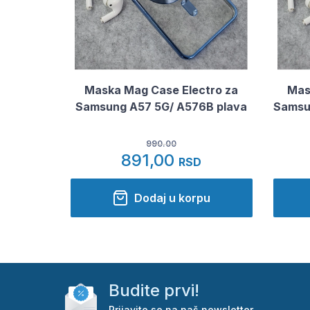
Maska Mag Case Electro za
Mas
Samsung A57 5G/ A576B plava
Samsun
990.00
891,00
RSD
Dodaj u korpu
Budite prvi!
Prijavite se na naš newsletter