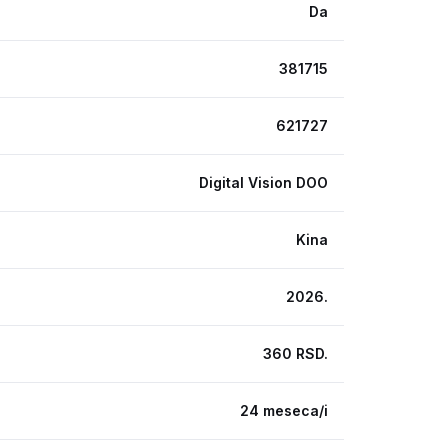
Da
381715
621727
Digital Vision DOO
Kina
2026.
360 RSD.
24 meseca/i