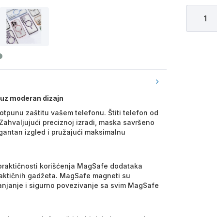
 uz moderan dizajn
tpunu zaštitu vašem telefonu. Štiti telefon od
ahvaljujući preciznoj izradi, maska savršeno
egantan izgled i pružajući maksimalnu
 praktičnosti korišćenja MagSafe dodataka
raktičnih gadžeta. MagSafe magneti su
janjanje i sigurno povezivanje sa svim MagSafe