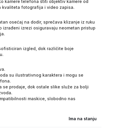
ko kamere telefona štiti objektiv kamere od
kvaliteta fotografija i video zapisa.
jatan osećaj na dodir, sprečava klizanje iz ruku
o izrađeni izrezi osiguravaju neometan pristup
ja.
fisticiran izgled, dok različite boje
u.
va.
voda su ilustrativnog karaktera i mogu se
efona.
 se prodaje, dok ostale slike služe za bolji
izvoda.
kompatibilnosti maskice, slobodno nas
Ima na stanju