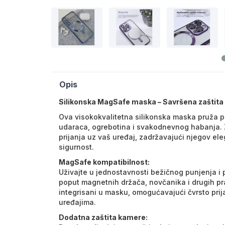
Opis
Silikonska MagSafe maska – Savršena zaštita
Ova visokokvalitetna silikonska maska pruža po
udaraca, ogrebotina i svakodnevnog habanja. Z
prijanja uz vaš uređaj, zadržavajući njegov el
sigurnost.
MagSafe kompatibilnost:
Uživajte u jednostavnosti bežičnog punjenja i
poput magnetnih držača, novčanika i drugih p
integrisani u masku, omogućavajući čvrsto pri
uređajima.
Dodatna zaštita kamere: