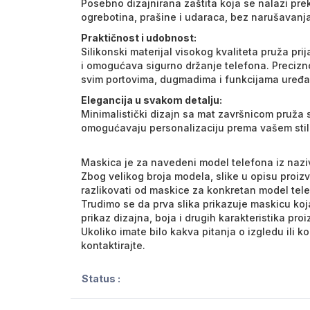
Posebno dizajnirana zaštita koja se nalazi pre
ogrebotina, prašine i udaraca, bez narušavanja 
Praktičnost i udobnost:
Silikonski materijal visokog kvaliteta pruža pri
i omogućava sigurno držanje telefona. Precizn
svim portovima, dugmadima i funkcijama uređa
Elegancija u svakom detalju:
Minimalistički dizajn sa mat završnicom pruža so
omogućavaju personalizaciju prema vašem stil
Maskica je za navedeni model telefona iz nazi
Zbog velikog broja modela, slike u opisu proiz
razlikovati od maskice za konkretan model tel
Trudimo se da prva slika prikazuje maskicu koja
prikaz dizajna, boja i drugih karakteristika pro
Ukoliko imate bilo kakva pitanja o izgledu ili 
kontaktirajte.
Status :