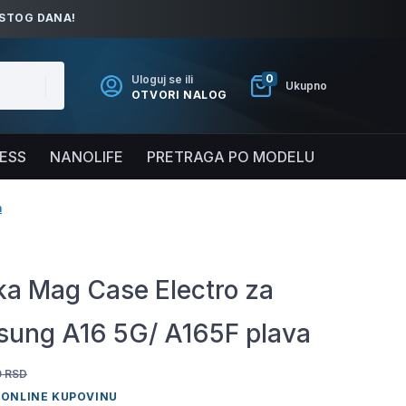
ISTOG DANA!
0
Uloguj se ili
Ukupno
OTVORI NALOG
NESS
NANOLIFE
PRETRAGA PO MODELU
a
a Mag Case Electro za
ung A16 5G/ A165F plava
0
RSD
 ONLINE KUPOVINU