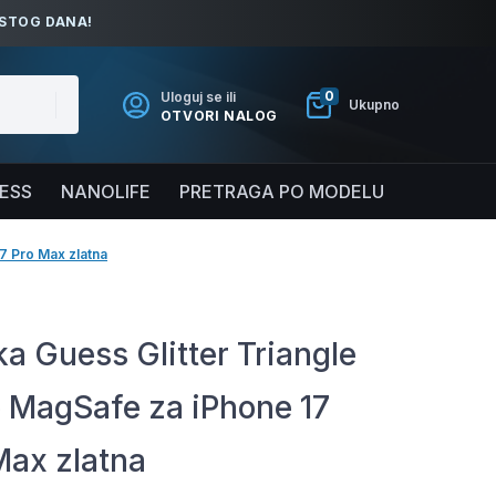
ISTOG DANA!
0
Uloguj se ili
Ukupno
OTVORI NALOG
NESS
NANOLIFE
PRETRAGA PO MODELU
7 Pro Max zlatna
a Guess Glitter Triangle
 MagSafe za iPhone 17
Max zlatna