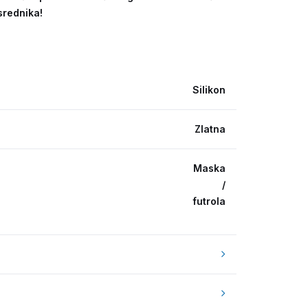
srednika!
Silikon
Zlatna
Maska
/
futrola