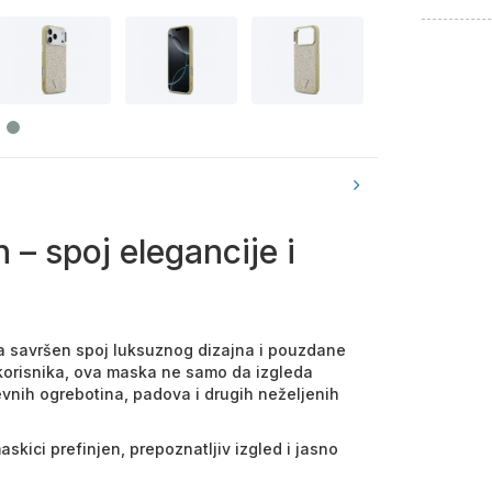
– spoj elegancije i
a savršen spoj luksuznog dizajna i pouzdane
il korisnika, ova maska ne samo da izgleda
evnih ogrebotina, padova i drugih neželjenih
kici prefinjen, prepoznatljiv izgled i jasno