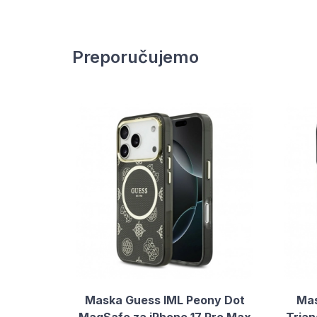
Preporučujemo
Maska Guess IML Peony Dot
Mas
MagSafe za iPhone 17 Pro Max
Tria