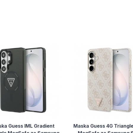
ka Guess IML Gradient
Maska Guess 4G Triangl
ngle MagSafe za Samsung
MagSafe za Samsung 