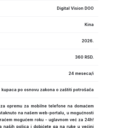
Digital Vision DOO
Kina
2026.
360 RSD.
24 meseca/i
 kupaca po osnovu zakona o zaštiti potrošača
ra za opremu za mobilne telefone na domaćem
 istaknuto na našem web-portalu, u mogućnosti
kraćem mogućem roku - uglavnom već za 24h!
a naših polica i dobićete ga na ruke u većini