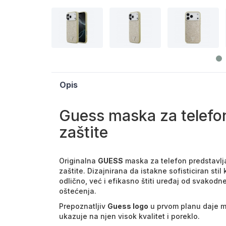
Opis
Guess maska za telefon 
zaštite
Originalna
GUESS
maska za telefon predstavlj
zaštite. Dizajnirana da istakne sofisticiran st
odlično, već i efikasno štiti uređaj od svakodn
oštećenja.
Prepoznatljiv
Guess logo
u prvom planu daje mas
ukazuje na njen visok kvalitet i poreklo.