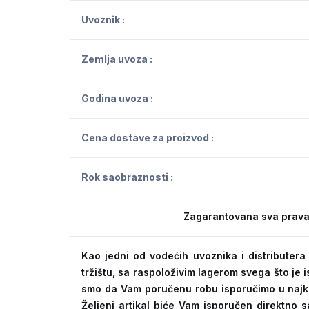
Uvoznik :
Zemlja uvoza :
Godina uvoza :
Cena dostave za proizvod :
Rok saobraznosti :
Zagarantovana sva prava
Kao jedni od vodećih uvoznika i distribute
tržištu, sa raspoloživim lagerom svega što je
smo da Vam poručenu robu isporučimo u naj
Željeni artikal biće Vam isporučen direktno s