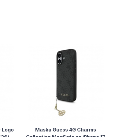
e Logo
Maska Guess 4G Charms
S26/
Collection MagSafe za iPhone 17