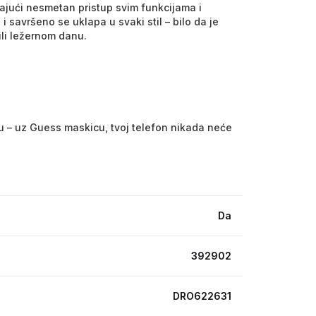
jući nesmetan pristup svim funkcijama i
 savršeno se uklapa u svaki stil – bilo da je
ili ležernom danu.
u – uz Guess maskicu, tvoj telefon nikada neće
Da
392902
DRO622631