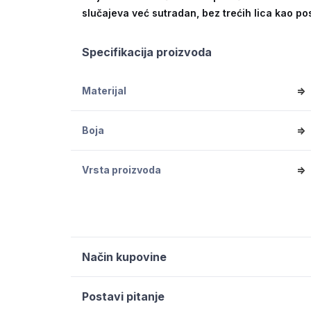
slučajeva već sutradan, bez trećih lica kao po
Specifikacija proizvoda
Materijal
=>
Boja
=>
Vrsta proizvoda
=>
Način kupovine
Postavi pitanje