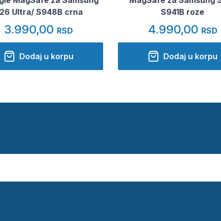
26 Ultra/ S948B crna
S941B roze
3.990,00
4.990,00
RSD
RSD
Dodaj u korpu
Dodaj u korpu