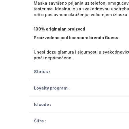
Maska savršeno prijanja uz telefon, omogućava
tasterima. Idealna je za svakodnevnu upotrebu i
reč o poslovnom okruženju, večernjem izlasku 
100% originalan proizvod
Proizvedeno pod licencom brenda Guess
Unesi dozu glamura i sigurnosti u svakodnevic
proći neprimećeno.
Status :
Loyalty program :
Id code :
Šifra :