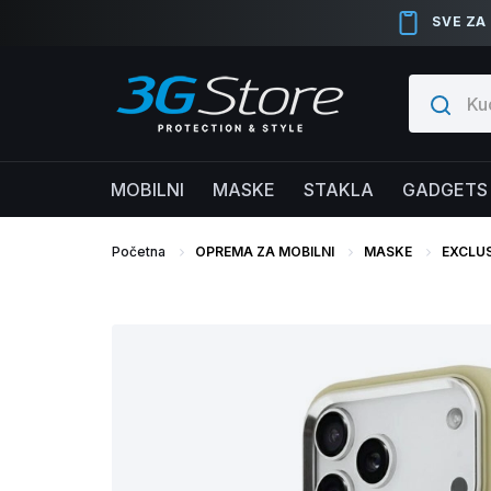
SVE ZA
MOBILNI
MASKE
STAKLA
GADGETS
Početna
OPREMA ZA MOBILNI
MASKE
EXCLUS