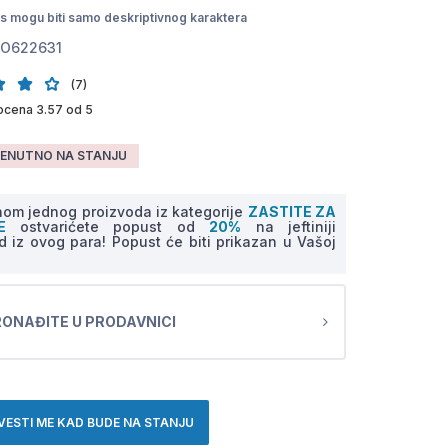
pis mogu biti samo deskriptivnog karaktera
O622631
(7)
ocena 3.57 od 5
ENUTNO NA STANJU
om jednog proizvoda iz kategorije
ZASTITE ZA
NE
ostvarićete popust od
20%
na jeftiniji
d iz ovog para! Popust će biti prikazan u Vašoj
ONAĐITE U PRODAVNICI
VESTI ME KAD BUDE NA STANJU